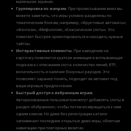
маленьких экранах.
Группировка по жанрам.
При пролистывании вниз вы
можете заметить, что игры условно разделены по
тематическим блокам, например, «Фруктовые автоматы»,
«Фэнтези», «Мифология», «Классические слоты». Это
помогает быстрее ориентироваться и находить нужные
тайтлы.
Интерактивные элементы.
При наведении на
карточку появляется краткая анимация и всплывающая
подсказка с описанием слота: количество линий, RTP,
волатильность и наличие бонусных раундов. Это
позволяет заранее понять, подходит ли автомат под
ваши игровые предпочтения.
Быстрый доступ к избранным играм.
Авторизованные пользователи могут добавлять слоты в
раздел «Избранное», чтобы потом возвращаться к ним
одним кликом. Но даже без регистрации каталог
запоминает последние открытые демо-игры, облегчая
навигацию при повторных визитах.