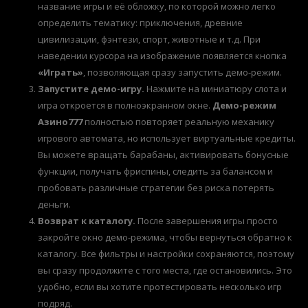
название игры и её обложку, по которой можно легко
определить тематику: приключения, древние
цивилизации, фэнтези, спорт, животные и т.д. При
наведении курсора на изображение появляется кнопка
«Играть»
, позволяющая сразу запустить демо-режим.
Запустите демо-игру.
Нажмите на миниатюру слота и
игра откроется в полноэкранном окне.
Демо-режим
Азино777
полностью повторяет реальную механику
игрового автомата, но использует виртуальные кредиты.
Вы можете вращать барабаны, активировать бонусные
функции, получать фриспины, следить за балансом и
пробовать различные стратегии без риска потерять
деньги.
Возврат к каталогу.
После завершения игры просто
закройте окно демо-режима, чтобы вернуться обратно к
каталогу. Все фильтры и настройки сохраняются, поэтому
вы сразу продолжите с того места, где остановились. Это
удобно, если вы хотите протестировать несколько игр
подряд.