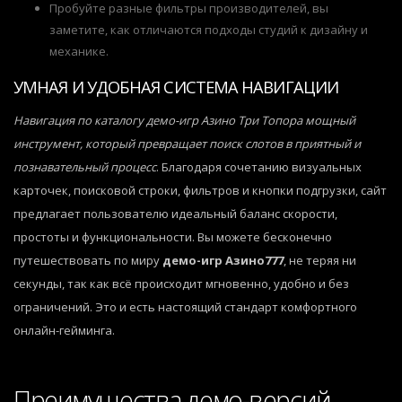
Пробуйте разные фильтры производителей, вы
заметите, как отличаются подходы студий к дизайну и
механике.
УМНАЯ И УДОБНАЯ СИСТЕМА НАВИГАЦИИ
Навигация по каталогу демо-игр Азино Три Топора мощный
инструмент, который превращает поиск слотов в приятный и
познавательный процесс
. Благодаря сочетанию визуальных
карточек, поисковой строки, фильтров и кнопки подгрузки, сайт
предлагает пользователю идеальный баланс скорости,
простоты и функциональности. Вы можете бесконечно
путешествовать по миру
демо-игр Азино777
, не теряя ни
секунды, так как всё происходит мгновенно, удобно и без
ограничений. Это и есть настоящий стандарт комфортного
онлайн-гейминга.
Преимущества демо-версий