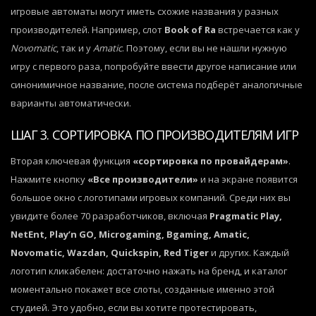
игровые автоматы могут иметь схожие названия у разных
производителей. Например, слот
Book of Ra
встречается как у
Novomatic
, так и у
Amatic
. Поэтому, если вы не нашли нужную
игру с первого раза, попробуйте ввести другое написание или
синонимичное название, после система подберёт аналогичные
варианты автоматически.
ШАГ 3. СОРТИРОВКА ПО ПРОИЗВОДИТЕЛЯМ ИГР
Вторая ключевая функция
«сортировка по провайдерам»
.
Нажмите кнопку
«Все производители»
и на экране появится
большое окно с логотипами игровых компаний. Среди них вы
увидите более 70 разработчиков, включая
Pragmatic Play,
NetEnt, Play’n GO, Microgaming, Bgaming, Amatic,
Novomatic, Wazdan, Quickspin, Red Tiger
и других. Каждый
логотип кликабелен: достаточно нажать на бренд, и каталог
моментально покажет все слоты, созданные именно этой
студией. Это удобно, если вы хотите протестировать,