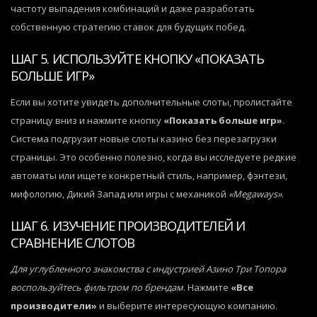
частоту выпадения комбинаций и даже разработать
собственную стратегию ставок для будущих побед.
ШАГ 5. ИСПОЛЬЗУЙТЕ КНОПКУ «ПОКАЗАТЬ
БОЛЬШЕ ИГР»
Если вы хотите увидеть дополнительные слоты, пролистайте
страницу вниз и нажмите кнопку
«Показать больше игр»
.
Система подгрузит новые слоты казино без перезагрузки
страницы. Это особенно полезно, когда вы исследуете редкие
автоматы или ищете конкретный стиль, например, фэнтези,
мифологию, Дикий Запад или игры с механикой
«Megaways»
.
ШАГ 6. ИЗУЧЕНИЕ ПРОИЗВОДИТЕЛЕЙ И
СРАВНЕНИЕ СЛОТОВ
Для углубленного знакомства с индустрией Азино Три Топора
воспользуйтесь фильтром по брендам
. Нажмите
«Все
производители»
и выберите интересующую компанию.