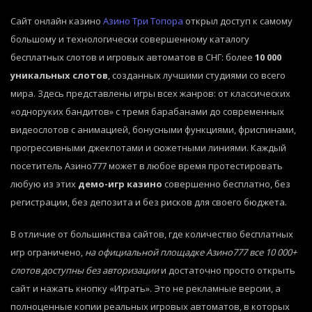
Сайт онлайн казино
Азино Три Топора
открыл доступ к самому
большому и технологически совершенному каталогу
бесплатных слотов и игровых автоматов в СНГ: более
10 000
уникальных слотов
, созданных лучшими студиями со всего
мира. Здесь представлены игры всех жанров: от классических
«одноруких бандитов» с тремя барабанами до современных
видеослотов с анимацией, бонусными функциями, фриспинами,
прогрессивными джекпотами и сюжетными линиями. Каждый
посетитель Азино777 может в любое время протестировать
любую из этих
демо-игр казино
совершенно бесплатно, без
регистрации, без депозита и без рисков для своего бюджета.
В отличие от большинства сайтов, где количество бесплатных
игр ограничено,
на официальной площадке Азино777 все 10 000+
слотов доступны без авторизации
и достаточно просто открыть
сайт и нажать кнопку «Играть». Это не рекламные версии, а
полноценные копии реальных игровых автоматов, в которых