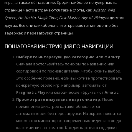
игры, а также её название. Среди наиболее популярных на
странице часто встречаются такие слоты, как
Aviator
,
Wild
Queen
,
Ho Ho Ho
,
Magic Time
,
Fast Master
,
Age of Vikings
и десятки
других. Все они кликабельны и открываются мгновенно без
задержек и перезагрузки страницы.
ПОШАГОВАЯ ИНСТРУКЦИЯ ПО НАВИГАЦИИ
Выберите интересующую категорию или фильтр.
Сначала воспользуйтесь поиском по названию или
сортировкой по производителям, чтобы сузить выбор.
Это особенно полезно, если вы хотите протестировать
конкретную серию игр, например, автоматы от
Pragmatic Play
или классические «фрукты» от
Amatic
.
Просмотрите визуальные карточки игр.
После
применения фильтров каталог обновляется
автоматически, без перезагрузки. На экране появится
множество миниатюр от современных видеослотов до
классических автоматов. Каждая карточка содержит