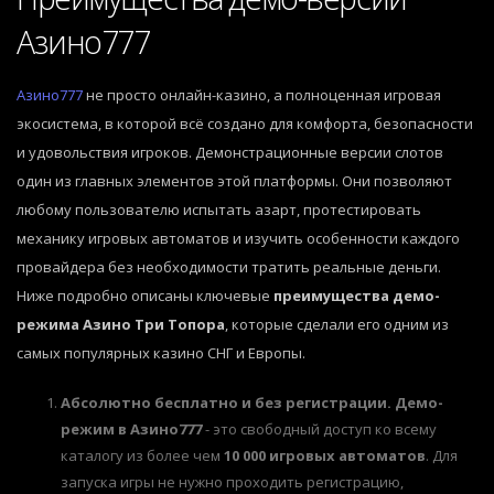
Азино777
Азино777
не просто онлайн-казино, а полноценная игровая
экосистема, в которой всё создано для комфорта, безопасности
и удовольствия игроков. Демонстрационные версии слотов
один из главных элементов этой платформы. Они позволяют
любому пользователю испытать азарт, протестировать
механику игровых автоматов и изучить особенности каждого
провайдера без необходимости тратить реальные деньги.
Ниже подробно описаны ключевые
преимущества демо-
режима Азино Три Топора
, которые сделали его одним из
самых популярных казино СНГ и Европы.
Абсолютно бесплатно и без регистрации.
Демо-
режим в Азино777
- это свободный доступ ко всему
каталогу из более чем
10 000 игровых автоматов
. Для
запуска игры не нужно проходить регистрацию,