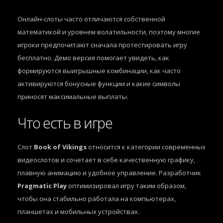
Онлайн-слоты часто отличаются собственной
математикой и уровнем волатильности, поэтому многие
игроки предпочитают сначала протестировать игру
бесплатно. Демо версия помогает увидеть, как
формируются выигрышные комбинации, как часто
активируются бонусные функции и какие символы
приносят максимальные выплаты.
Что есть в игре
Слот
Book of Vikings
относится к категории современных
видеослотов и сочетает в себе качественную графику,
плавную анимацию и удобное управление. Разработчик
Pragmatic Play
оптимизировал игру таким образом,
чтобы она стабильно работала на компьютерах,
планшетах и мобильных устройствах.