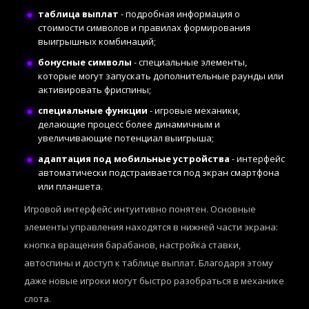
таблица выплат
- подробная информация о
стоимости символов и правилах формирования
выигрышных комбинаций;
бонусные символы
- специальные элементы,
которые могут запускать дополнительные раунды или
активировать фриспины;
специальные функции
- игровые механики,
делающие процесс более динамичным и
увеличивающие потенциал выигрыша;
адаптация под мобильные устройства
- интерфейс
автоматически подстраивается под экран смартфона
или планшета.
Игровой интерфейс интуитивно понятен. Основные
элементы управления находятся в нижней части экрана:
кнопка вращения барабанов, настройка ставки,
автоспины и доступ к таблице выплат. Благодаря этому
даже новые игроки могут быстро разобраться в механике
слота.