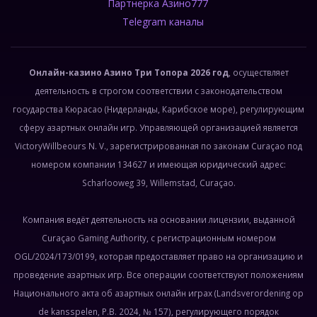
Партнерка Азино777
Telegram каналы
Онлайн-казино Азино Три Топора 2026 год
, осуществляет
деятельность в строгом соответствии с законодательством
государства Кюрасао (Нидерланды, Карибское море), регулирующим
сферу азартных онлайн игр. Управляющей организацией является
VictoryWillbeours N. V., зарегистрированная по законам Curaçao под
номером компании 134627 и имеющая юридический адрес:
Scharlooweg 39, Willemstad, Curaçao.
Компания ведёт деятельность на основании лицензии, выданной
Curaçao Gaming Authority, с регистрационным номером
OGL/2024/173/0199, которая предоставляет право на организацию и
проведение азартных игр. Все операции соответствуют положениям
Национального акта об азартных онлайн играх (Landsverordening op
de kansspelen, P.B. 2024, № 157), регулирующего порядок