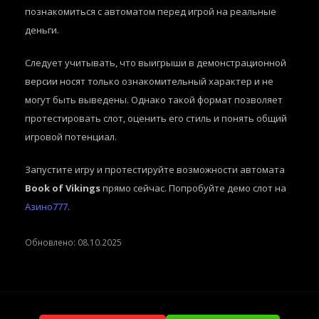
познакомиться с автоматом перед игрой на реальные
деньги.
Следует учитывать, что выигрыши в демонстрационной
версии носят только ознакомительный характер и не
могут быть выведены. Однако такой формат позволяет
протестировать слот, оценить его стиль и понять общий
игровой потенциал.
Запустите игру и протестируйте возможности автомата
Book of Vikings
прямо сейчас. Попробуйте демо слот на
Азино777
.
Обновлено:
08.10.2025