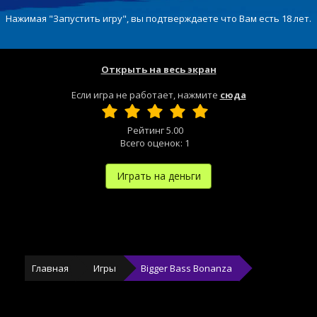
Нажимая "Запустить игру", вы подтверждаете что Вам есть 18 лет.
Открыть на весь экран
Если игра не работает, нажмите
сюда
Рейтинг
5.00
Всего оценок:
1
Играть на деньги
Главная
Игры
Bigger Bass Bonanza