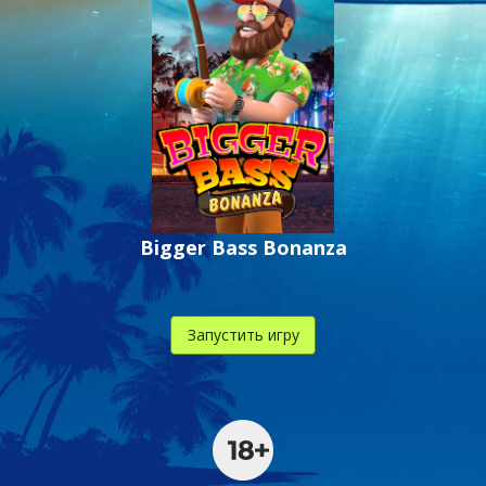
Bigger Bass Bonanza
Запустить игру