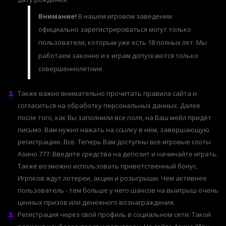
Внимание!
В нашем игровом заведении
официально зарегистрироваться могут только
пользователи, которым уже есть 18 полных лет. Мы
работаем законно и к играм допускаются только
совершеннолетние.
Также важно внимательно прочитать правила сайта и
согласиться на обработку персональных данных. Далее
после того, как Вы заполнили все поля, на Ваш мейл придёт
письмо. Вам нужно нажать на ссылку в нём, завершающую
регистрацию. Всё. Теперь Вам доступны все игровые слоты
Азино 777. Введите средства на депозит и начинайте играть.
Также возможно использовать приветственный бонус.
Игроков ждут лотереи, акции и розыгрыши. Чем активнее
пользователь - тем больше у него шансов на выигрыш очень
ценных призов или денежного вознаграждения.
Регистрация через свой профиль в социальном сети. Такой