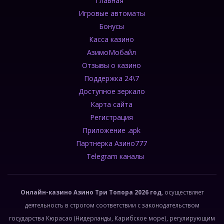
Главная
Игровые автоматы
Бонусы
Касса казино
АзимоМобайл
Отзывы о казино
Поддержка 24\7
Доступное зеркало
Карта сайта
Регистрация
Приложение .apk
Партнерка Азино777
Telegram каналы
Онлайн-казино Азино Три Топора 2026 год
, осуществляет
деятельность в строгом соответствии с законодательством
государства Кюрасао (Нидерланды, Карибское море), регулирующим