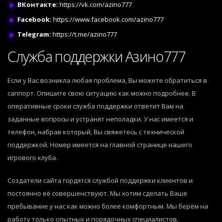
ВКонтакте:
https://vk.com/azino777
Facebook:
https://www.facebook.com/azino777
Telegram:
https://t.me/azino777
Служба поддержки Азино777
Если у Вас возникла любая проблема, Вы можете обратиться в
саппорт. Опишите свою ситуацию как можно подробнее. В
оперативные сроки служба поддержки ответит Вам на
заданные вопросы и устранят неполадки. У нас имеется и
телефон, набрав который, Вы свяжетесь с технической
поддержкой. Номер имеется на главной странице нашего
игрового клуба.
Создатели сайта гордятся службой поддержки клиентов и
постоянно её совершенствуют. Мы хотим сделать Ваше
пребывание у нас как можно более комфортным. Мы берём на
работу только опытных и порядочных специалистов,