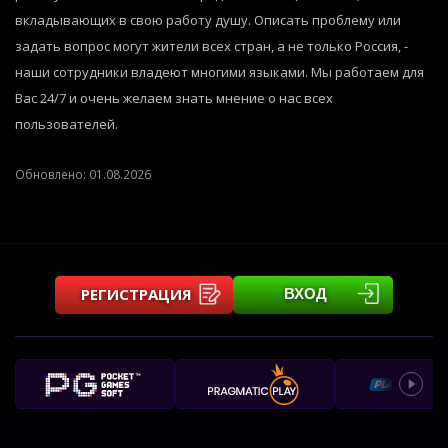
вкладывающих в свою работу душу. Описать проблему или
задать вопрос могут жители всех стран, а не только Россия, -
наши сотрудники владеют многими языками. Мы работаем для
Вас 24/7 и очень желаем знать мнение о нас всех
пользователей.
Обновлено:
01.08.2026
РЕГИСТРАЦИЯ
ВХОД