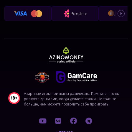
Азартные игры призваны развлекать. Помните, что вы
рискуете деньгами, когда делаете ставки. Не тратьте
больше, чем можете позволить себе проиграть.