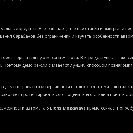
уальные кредиты. Это означает, что все ставки и выигрыши пр
щения барабанов без ограничений и изучать особенности автом
торяет оригинальную механику слота. В игре доступны те же си
ы. Поэтому демо режим считается лучшим способом познакомить
 в демонстрационной версии носят только ознакомительный хар
озволяет протестировать слот, оценить его стиль и понять об
 возможности автомата
5 Lions Megaways
прямо сейчас. Попроб