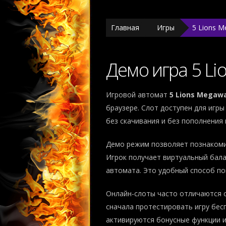
Главная
Игры
5 Lions 
Демо игра 5 Lio
Игровой автомат
5 Lions Megaw
браузере. Слот доступен для игры
без скачивания и без пополнения 
Демо режим позволяет познакомит
Игрок получает виртуальный бала
автомата. Это удобный способ по
Онлайн-слоты часто отличаются 
сначала протестировать игру бес
активируются бонусные функции 