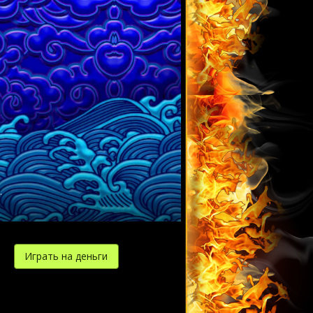
.
Играть на деньги