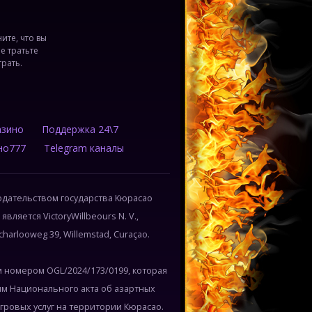
ите, что вы
Не тратьте
рать.
азино
Поддержка 24\7
но777
Telegram каналы
нодательством государства Кюрасао
яется VictoryWillbeours N. V.,
rlooweg 39, Willemstad, Curaçao.
м номером OGL/2024/173/0199, которая
м Национального акта об азартных
игровых услуг на территории Кюрасао.