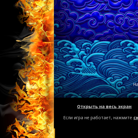
На
Открыть на весь экран
Если игра не работает, нажмите
с