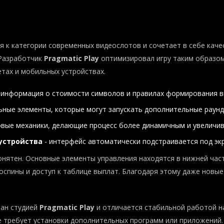
я к категории современных видеослотов и сочетает в себе каче
 Разработчик
Pragmatic Play
оптимизировал игру таким образом
тах и мобильных устройствах.
 информация о стоимости символов и правилах формирования 
ьные элементы, которые могут запускать дополнительные раунд
овые механики, делающие процесс более динамичным и увеличи
устройства
- интерфейс автоматически подстраивается под эк
нятен. Основные элементы управления находятся в нижней част
тоспины и доступ к таблице выплат. Благодаря этому даже новые
ан студией
Pragmatic Play
и отличается стабильной работой н
не требует установки дополнительных программ или приложений.