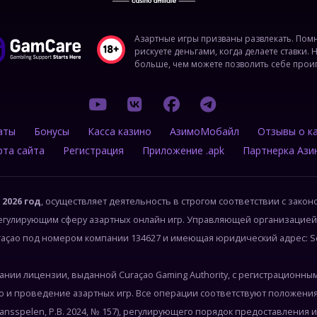
Азартные игры призваны развлекать. Помн
рискуете деньгами, когда делаете ставки. 
больше, чем можете позволить себе проиг
аты
Бонусы
Касса казино
АзимоМобайл
Отзывы о к
рта сайта
Регистрация
Приложение .apk
Партнерка Ази
2026 год
, осуществляет деятельность в строгом соответствии с зако
егулирующим сферу азартных онлайн игр. Управляющей организацией явл
açao под номером компании 134627 и имеющая юридический адрес: Scha
нии лицензии, выданной Curaçao Gaming Authority, с регистрационны
ю и проведение азартных игр. Все операции соответствуют положения
kansspelen, P.B. 2024, № 157), регулирующего порядок предоставления 