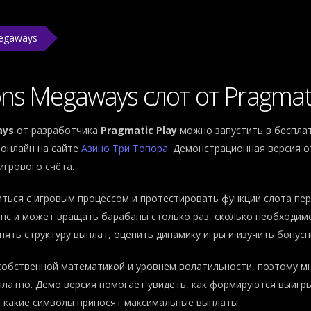
Megaways
ns Megaways слот от Pragmati
ays
от разработчика
Pragmatic Play
можно запустить в беспла
 онлайн на сайте
Азино Три Топора
. Демонстрационная версия о
игрового счёта.
ься с игровым процессом и протестировать функции слота пере
нс и может вращать барабаны столько раз, сколько необходимо
нять структуру выплат, оценить динамику игры и изучить бонус
собственной математикой и уровнем волатильности, поэтому м
платно. Демо версия помогает увидеть, как формируются выигр
и какие символы приносят максимальные выплаты.