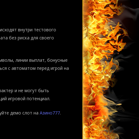
оисходят внутри тестового
ата без риска для своего
мволы, линии выплат, бонусные
ся с автоматом перед игрой на
актер и не могут быть
щий игровой потенциал.
уйте демо слот на
Азино777
.