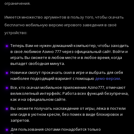
ограничения.
Имеется множество аргументов в пользу того, чтобы скачать
бесплатно мобильную версию игрового заведения в своё
устройство:
Теперь Вам не нужен домашний компьютер, чтобы заходить
в своё любимое Азино 777 через официальный сайт. Войти и
играть Вы сможете в любом месте и в любое время, когда
выпадет свободная минута.
Новички смогут прокачать скил в игре и выбрать для себя
наиболее подходящий вариант с помощью
демо-версии
.
Все, кто скачал мобильное приложение Azino777, отмечают
великолепный интерфейс. Работа всех функций безупречна,
как и на официальном сайте.
Вы сможете получать наслаждение от игры, лёжа в постели
или сидя в уютном кресле, без помех в виде блокировок и
запретов.
Для пользования слотами понадобится только