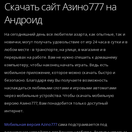
Скачать сайт Азино777 на
Андроид
На сегодняшний день все любители азарта, как опытные, так и
новички, могут получать удовольствие от игр 24 часа в сутки и в
любом месте - в транспорте, на улице, в магазине и в
перерывах на работе. Вам не нужно спешить к домашнему
компьютеру, чтобы наконец начать играть. Ведь есть
мобильное приложение, которое можно скачать быстро и
безопасно. Благодаря ему Вы получаете возможность
наслаждаться любимыми слотами и игровыми автоматами
через мобильные устройства. Чтобы скачать мобильную
версию Азино777, Вам понадобится только доступный
интернет.
Мобильная версия Azino777
сама подстраивается под