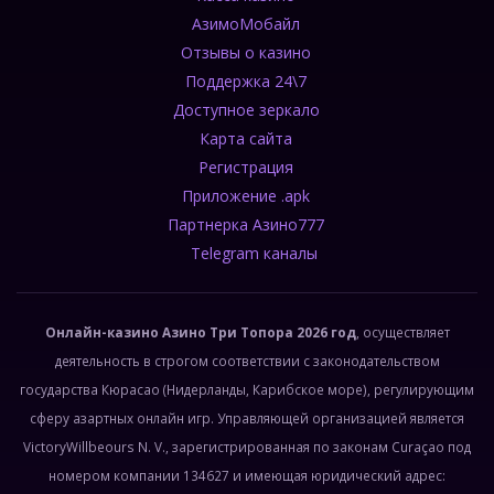
АзимоМобайл
Отзывы о казино
Поддержка 24\7
Доступное зеркало
Карта сайта
Регистрация
Приложение .apk
Партнерка Азино777
Telegram каналы
Онлайн-казино Азино Три Топора 2026 год
, осуществляет
деятельность в строгом соответствии с законодательством
государства Кюрасао (Нидерланды, Карибское море), регулирующим
сферу азартных онлайн игр. Управляющей организацией является
VictoryWillbeours N. V., зарегистрированная по законам Curaçao под
номером компании 134627 и имеющая юридический адрес: