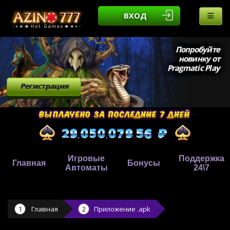
ВХОД
Попробуйте
новинку от
Pragmatic Play
Регистрация
Игровые
Поддержка
Главная
Бонусы
Автоматы
24\7
Главная
Приложение .apk
,
,
.