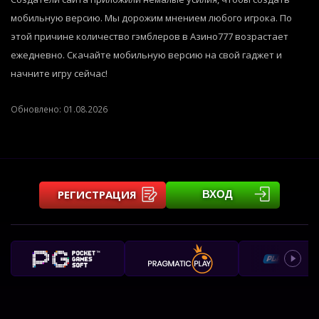
мобильную версию. Мы дорожим мнением любого игрока. По
этой причине количество гэмблеров в Азино777 возрастает
ежедневно. Скачайте мобильную версию на свой гаджет и
начните игру сейчас!
Обновлено:
01.08.2026
РЕГИСТРАЦИЯ
ВХОД