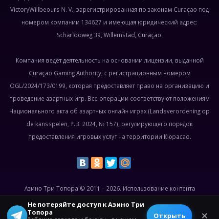
VictoryWillbeours N. V., зарегистрированная по законам Curaçao под
номером компании 134627 и имеющая юридический адрес:
Scharlooweg 39, Willemstad, Curaçao.
Компания ведёт деятельность на основании лицензии, выданной
Curaçao Gaming Authority, с регистрационным номером
OGL/2024/173/0199, которая предоставляет право на организацию и
проведение азартных игр. Все операции соответствуют положениям
Национального акта об азартных онлайн играх (Landsverordening op
de kansspelen, P.B. 2024, № 157), регулирующего порядок
предоставления игровых услуг на территории Кюрасао.
Азино Три Топора © 2011 – 2026. Использование контента
разрешено только с согласия VictoryWillbeours N. V.
Не потеряйте доступ к Азино Три
Топора
© 2026 All rights reserved.
✕
Открыть