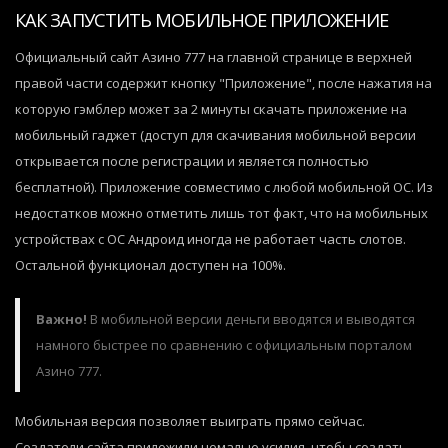
КАК ЗАПУСТИТЬ МОБИЛЬНОЕ ПРИЛОЖЕНИЕ
Официальный сайт Азино 777 на главной странице в верхней
правой части содержит кнопку "Приложение", после нажатия на
которую гэмблер может за 2 минуты скачать приложение на
мобильный гаджет (доступ для скачивания мобильной версии
открывается после регистрации и является полностью
бесплатной). Приложение совместимо с любой мобильной ОС. Из
недостатков можно отметить лишь тот факт, что на мобильных
устройствах с ОС Андроид иногда не работает часть слотов.
Остальной функционал доступен на 100%.
Важно!
В мобильной версии деньги вводятся и выводятся
намного быстрее по сравнению с официальным порталом
Азино 777.
Мобильная версия позволяет выиграть прямо сейчас.
Создатели сайта приложили немалые усилия, чтобы создать