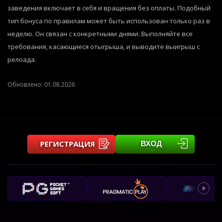
заведения включает в себя и вращения без оплаты. Подобный
тип бонуса по правилам может быть использован только раз в
неделю. Он связан с конкретными днями. Выполняйте все
требования, касающиеся отыгрыша, и выводите выигрыш с
релоада.
Обновлено:
01.08.2026
РЕГИСТРАЦИЯ
ВХОД