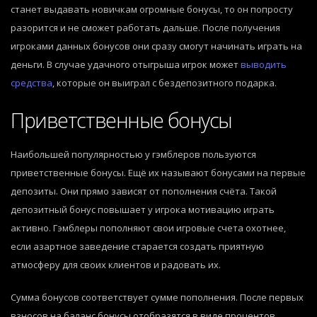
станет выдавать новичкам огромные бонусы, то он попросту
разорится и не сможет работать дальше. После получения
игроками данных бонусов они сразу смогут начинать играть на
деньги. В случае удачного отыгрыша игрок может
выводить
средства
, которые он выиграл с бездепозитного подарка.
Приветственные бонусы
Наибольшей популярностью у гэмблеров пользуются
приветственные бонусы. Ещё их называют бонусами на первые
депозиты. Они прямо зависят от пополнения счёта. Такой
депозитный бонус повышает у игрока мотивацию играть
активно. Гэмблеры пополняют свои игровые счета охотнее,
если азартное заведение старается создать приятную
атмосферу для своих клиентов и радовать их.
Сумма бонусов соответствует сумме пополнения. После первых
взносов на баланс бонусы отобразятся в виде процентов.