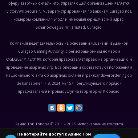
сферу азартных онлайн игр. Управляющей организацией является
VictoryWillbeours N. V., зарегистрированная по законам Curaçao под
номером компании 134627 и имеющая юридический адрес:
Scharlooweg 39, Willemstad, Curaçao.
Компания ведёт деятельность на основании лицензии, выданной
Curaçao Gaming Authority, с регистрационным номером
OGL/2024/173/0199, которая предоставляет право на организацию и
проведение азартных игр. Все операции соответствуют положениям
Национального акта об азартных онлайн играх (Landsverordening op
de kansspelen, P.B. 2024, № 157), регулирующего порядок
предоставления игровых услуг на территории Кюрасао.
Азино Три Топора © 2011 – 2026. Использование контента
разрешено только с согласия VictoryWillbeours N. V.
Не потеряйте доступ к Азино Три