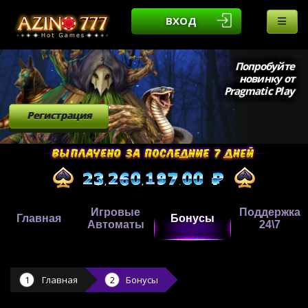
ВХОД
Попробуйте
новинку от
Pragmatic Play
Регистрация
Игровые
Поддержка
Главная
Бонусы
Автоматы
24\7
Главная
Бонусы
,
,
.