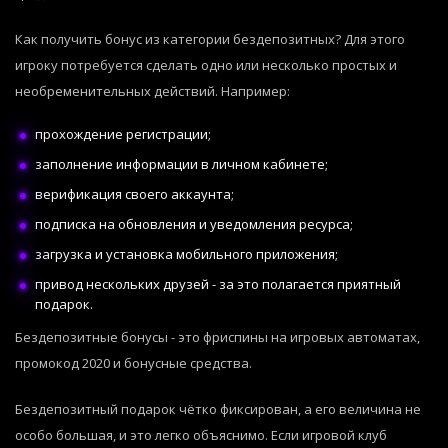
Как получить бонус из категории бездепозитных? Для этого
игроку потребуется сделать одно или несколько простых и
необременительных действий. Например:
прохождение регистрации;
заполнение информации в личном кабинете;
верификация своего аккаунта;
подписка на обновления и уведомления ресурса;
загрузка и установка мобильного приложения;
привод нескольких друзей - за это полагается приятный
подарок.
Бездепозитные бонусы - это фриспины на игровых автоматах,
промокод 2020 и бонусные средства.
Бездепозитный подарок чётко фиксирован, а его величина не
особо большая, и это легко объяснимо. Если игровой клуб