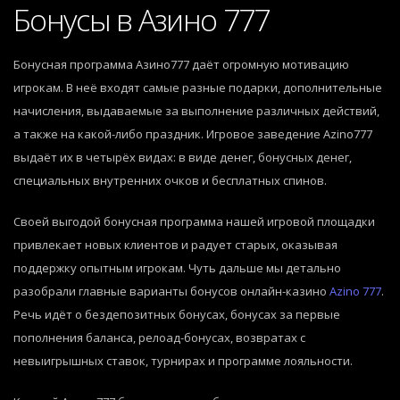
Бонусы в Азино 777
Бонусная программа Азино777 даёт огромную мотивацию
игрокам. В неё входят самые разные подарки, дополнительные
начисления, выдаваемые за выполнение различных действий,
а также на какой-либо праздник. Игровое заведение Azino777
выдаёт их в четырёх видах: в виде денег, бонусных денег,
специальных внутренних очков и бесплатных спинов.
Своей выгодой бонусная программа нашей игровой площадки
привлекает новых клиентов и радует старых, оказывая
поддержку опытным игрокам. Чуть дальше мы детально
разобрали главные варианты бонусов онлайн-казино
Azino 777
.
Речь идёт о бездепозитных бонусах, бонусах за первые
пополнения баланса, релоад-бонусах, возвратах с
невыигрышных ставок, турнирах и программе лояльности.