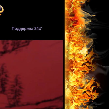
Поддержка 24\7