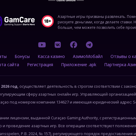
Азартные игры призваны развлекать. Помн
рискуете деньгами, когда делаете ставки. 
больше, чем можете позволить себе проиг
аты
Бонусы
Касса казино
АзимоМобайл
Отзывы о к
рта сайта
Регистрация
Приложение .apk
Партнерка Ази
2026 год
, осуществляет деятельность в строгом соответствии с зако
егулирующим сферу азартных онлайн игр. Управляющей организацией явл
açao под номером компании 134627 и имеющая юридический адрес: Scha
нии лицензии, выданной Curaçao Gaming Authority, с регистрационны
ю и проведение азартных игр. Все операции соответствуют положения
kansspelen, P.B. 2024, № 157), регулирующего порядок предоставления 