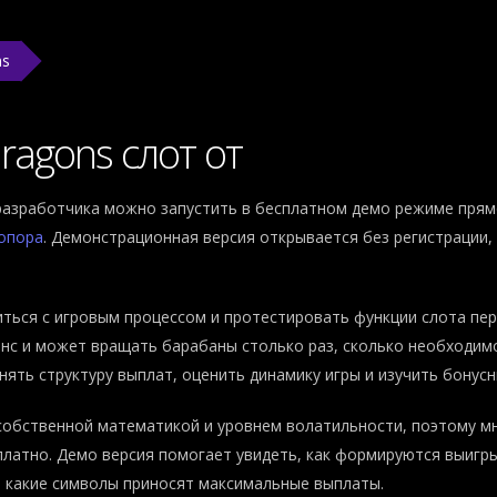
ns
ragons слот от
разработчика
можно запустить в бесплатном демо режиме прямо
опора
. Демонстрационная версия открывается без регистрации, 
ься с игровым процессом и протестировать функции слота пере
нс и может вращать барабаны столько раз, сколько необходимо
нять структуру выплат, оценить динамику игры и изучить бонус
собственной математикой и уровнем волатильности, поэтому м
платно. Демо версия помогает увидеть, как формируются выигр
и какие символы приносят максимальные выплаты.