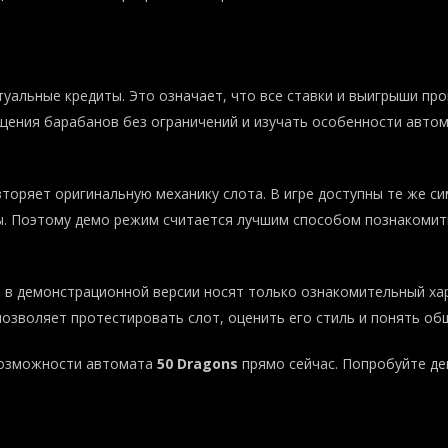
уальные кредиты. Это означает, что все ставки и выигрыши пр
щения барабанов без ограничений и изучать особенности автом
торяет оригинальную механику слота. В игре доступны те же си
ы. Поэтому демо режим считается лучшим способом познакомить
 в демонстрационной версии носят только ознакомительный хар
озволяет протестировать слот, оценить его стиль и понять об
 возможности автомата
50 Dragons
прямо сейчас. Попробуйте де