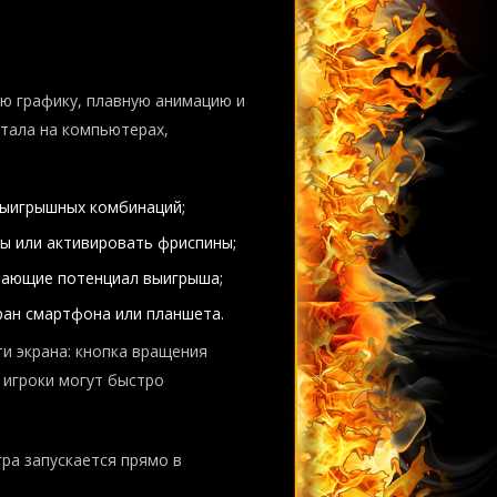
ую графику, плавную анимацию и
тала на компьютерах,
выигрышных комбинаций;
ы или активировать фриспины;
вающие потенциал выигрыша;
ран смартфона или планшета.
и экрана: кнопка вращения
 игроки могут быстро
ра запускается прямо в