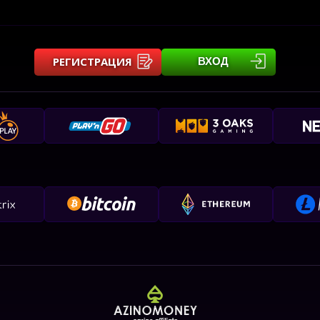
РЕГИСТРАЦИЯ
ВХОД