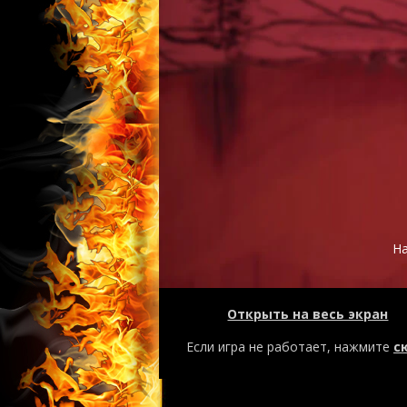
На
Открыть на весь экран
Если игра не работает, нажмите
с