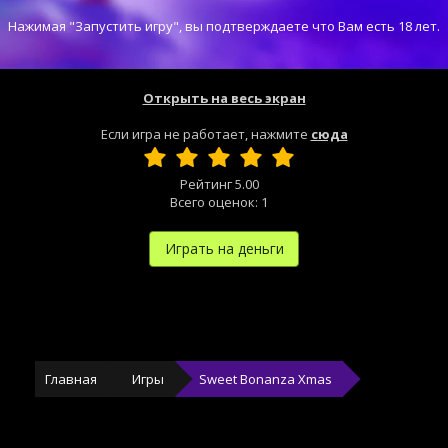
Нажимая "Запустить игру", вы подтверждаете что Вам есть 18 лет.
Открыть на весь экран
Если игра не работает, нажмите
сюда
Рейтинг
5.00
Всего оценок:
1
Играть на деньги
Главная
Игры
Sweet Bonanza Xmas