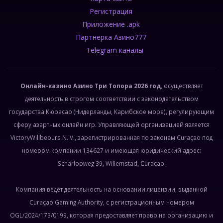
Регистрация
Приложение .apk
Партнерка Азино777
Telegram каналы
Онлайн-казино Азино Три Топора 2026 год
, осуществляет
деятельность в строгом соответствии с законодательством
государства Кюрасао (Нидерланды, Карибское море), регулирующим
сферу азартных онлайн игр. Управляющей организацией является
VictoryWillbeours N. V., зарегистрированная по законам Curaçao под
номером компании 134627 и имеющая юридический адрес:
Scharlooweg 39, Willemstad, Curaçao.
Компания ведёт деятельность на основании лицензии, выданной
Curaçao Gaming Authority, с регистрационным номером
OGL/2024/173/0199, которая предоставляет право на организацию и