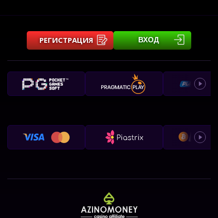
РЕГИСТРАЦИЯ
ВХОД