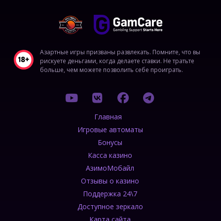
Азартные игры призваны развлекать. Помните, что вы
рискуете деньгами, когда делаете ставки. Не тратьте
больше, чем можете позволить себе проиграть.
Главная
Игровые автоматы
Бонусы
Касса казино
АзимоМобайл
Отзывы о казино
Поддержка 24\7
Доступное зеркало
Карта сайта