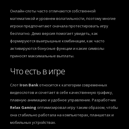
Онлайн-слоты часто отличаются собственной
математикой и уровнем волатильности, поэтому многие
игроки предпочитают сначала протестировать игру
бесплатно. Демо версия помогает увидеть, как
формируются выигрышные комбинации, как часто
активируются бонусные функции и какие символы
приносят максимальные выплаты.
Что есть в игре
Слот
Iron Bank
относится к категории современных
видеослотов и сочетает в себе качественную графику,
плавную анимацию и удобное управление. Разработчик
Relax Gaming
оптимизировал игру таким образом, чтобы
она стабильно работала на компьютерах, планшетах и
мобильных устройствах.