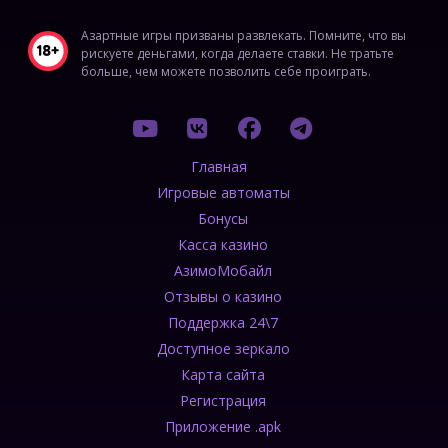
Азартные игры призваны развлекать. Помните, что вы
рискуете деньгами, когда делаете ставки. Не тратьте
больше, чем можете позволить себе проиграть.
Главная
Игровые автоматы
Бонусы
Касса казино
АзимоМобайл
Отзывы о казино
Поддержка 24\7
Доступное зеркало
Карта сайта
Регистрация
Приложение .apk