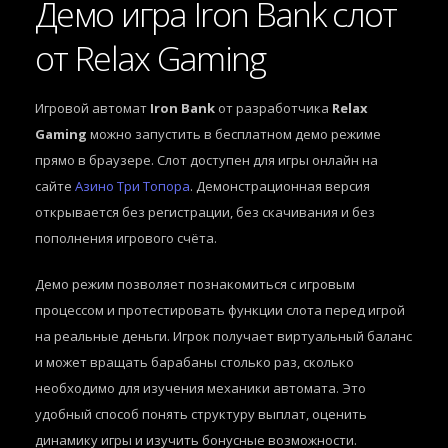
Демо игра Iron Bank слот
от Relax Gaming
Игровой автомат
Iron Bank
от разработчика
Relax
Gaming
можно запустить в бесплатном демо режиме
прямо в браузере. Слот доступен для игры онлайн на
сайте
Азино Три Топора
. Демонстрационная версия
открывается без регистрации, без скачивания и без
пополнения игрового счёта.
Демо режим позволяет познакомиться с игровым
процессом и протестировать функции слота перед игрой
на реальные деньги. Игрок получает виртуальный баланс
и может вращать барабаны столько раз, сколько
необходимо для изучения механики автомата. Это
удобный способ понять структуру выплат, оценить
динамику игры и изучить бонусные возможности.