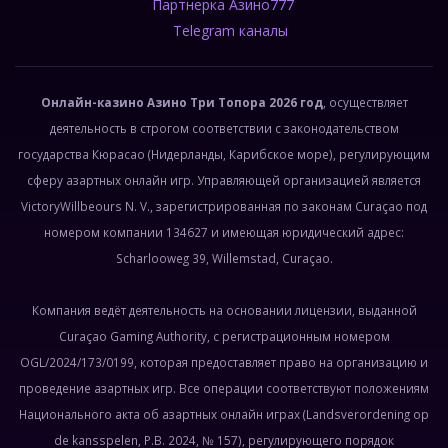
Партнерка Азино777
Telegram каналы
Онлайн-казино Азино Три Топора 2026 год
, осуществляет
деятельность в строгом соответствии с законодательством
государства Кюрасао (Нидерланды, Карибское море), регулирующим
сферу азартных онлайн игр. Управляющей организацией является
VictoryWillbeours N. V., зарегистрированная по законам Curaçao под
номером компании 134627 и имеющая юридический адрес:
Scharlooweg 39, Willemstad, Curaçao.
Компания ведёт деятельность на основании лицензии, выданной
Curaçao Gaming Authority, с регистрационным номером
OGL/2024/173/0199, которая предоставляет право на организацию и
проведение азартных игр. Все операции соответствуют положениям
Национального акта об азартных онлайн играх (Landsverordening op
de kansspelen, P.B. 2024, № 157), регулирующего порядок