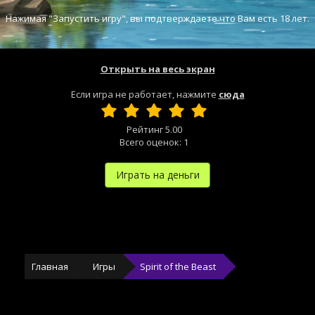
Нажимая "Запустить игру", вы подтверждаете что Вам есть 18 лет.
Открыть на весь экран
Если игра не работает, нажмите
сюда
Рейтинг
5.00
Всего оценок:
1
Играть на деньги
Главная
Игры
Spirit of the Beast