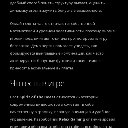
удобный способ понять структуру выплат, оценить
динамику игры и изучить бонусные возможности.
Онлайн-слоты часто отличаются собственной
математикой и уровнем волатильности, поэтому многие
игроки предпочитают сначала протестировать игру
бесплатно. Демо версия помогает увидеть, как
формируются выигрышные комбинации, как часто
активируются бонусные функции и какие символы
приносят максимальные выплаты.
Что есть в игре
Слот
Spirit of the Beast
относится к категории
современных видеослотов и сочетает в себе
качественную графику, плавную анимацию и удобное
управление. Разработчик
Relax Gaming
оптимизировал
игру таким образом, чтобы она стабильно работала на