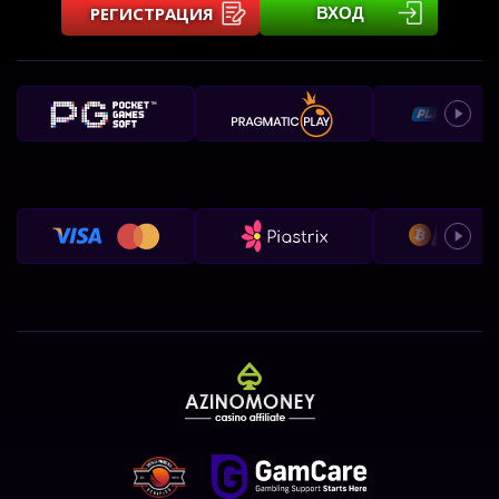
РЕГИСТРАЦИЯ
ВХОД