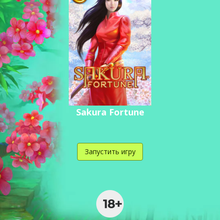
Sakura Fortune
Запустить игру