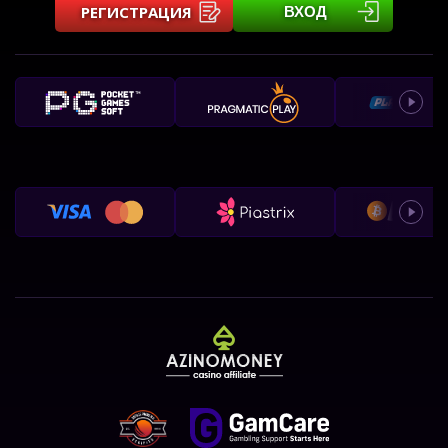
РЕГИСТРАЦИЯ
ВХОД