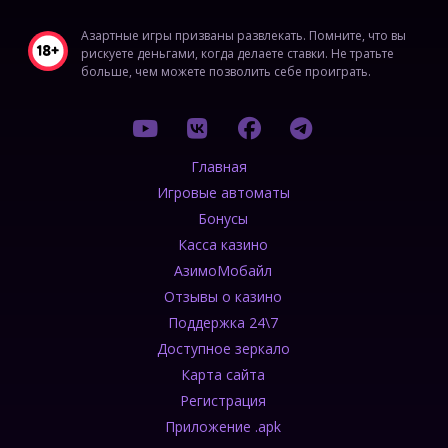
Азартные игры призваны развлекать. Помните, что вы
рискуете деньгами, когда делаете ставки. Не тратьте
больше, чем можете позволить себе проиграть.
Главная
Игровые автоматы
Бонусы
Касса казино
АзимоМобайл
Отзывы о казино
Поддержка 24\7
Доступное зеркало
Карта сайта
Регистрация
Приложение .apk