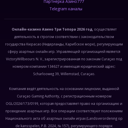
Партнерка Азино777
Telegram каналы
Онлайн-казино Азино Три Топора 2026 год
, осуществляет
деятельность в строгом соответствии с законодательством
государства Кюрасао (Нидерланды, Карибское море), регулирующим
сферу азартных онлайн игр. Управляющей организацией является
VictoryWillbeours N. V., зарегистрированная по законам Curaçao под
номером компании 134627 и имеющая юридический адрес:
Scharlooweg 39, Willemstad, Curaçao.
Компания ведёт деятельность на основании лицензии, выданной
Curaçao Gaming Authority, с регистрационным номером
OGL/2024/173/0199, которая предоставляет право на организацию и
проведение азартных игр. Все операции соответствуют положениям
Национального акта об азартных онлайн играх (Landsverordening op
de kansspelen, P.B. 2024, № 157), регулирующего порядок