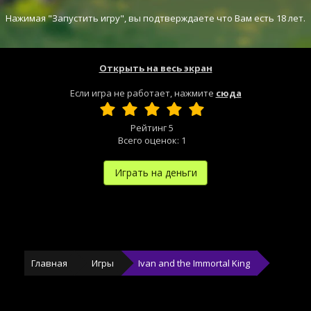
Нажимая "Запустить игру", вы подтверждаете что Вам есть 18 лет.
Открыть на весь экран
Если игра не работает, нажмите
сюда
Рейтинг
5
Всего оценок:
1
Играть на деньги
Главная
Игры
Ivan and the Immortal King