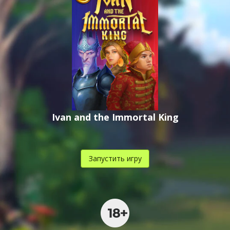
Ivan and the Immortal King
Запустить игру