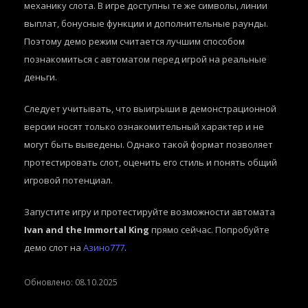
механику слота. В игре доступны те же символы, линии
выплат, бонусные функции и дополнительные раунды.
Поэтому демо режим считается лучшим способом
познакомиться с автоматом перед игрой на реальные
деньги.
Следует учитывать, что выигрыши в демонстрационной
версии носят только ознакомительный характер и не
могут быть выведены. Однако такой формат позволяет
протестировать слот, оценить его стиль и понять общий
игровой потенциал.
Запустите игру и протестируйте возможности автомата
Ivan and the Immortal King
прямо сейчас. Попробуйте
демо слот на
Азино777
.
Обновлено:
08.10.2025