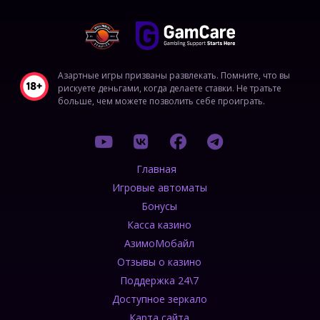
Азартные игры призваны развлекать. Помните, что вы
рискуете деньгами, когда делаете ставки. Не тратьте
больше, чем можете позволить себе проиграть.
Главная
Игровые автоматы
Бонусы
Касса казино
АзимоМобайл
Отзывы о казино
Поддержка 24\7
Доступное зеркало
Карта сайта