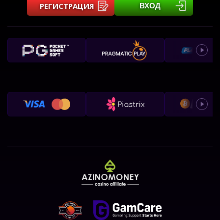
РЕГИСТРАЦИЯ
ВХОД