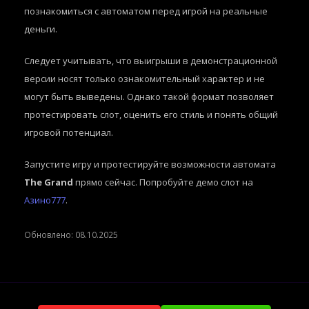
познакомиться с автоматом перед игрой на реальные
деньги.
Следует учитывать, что выигрыши в демонстрационной
версии носят только ознакомительный характер и не
могут быть выведены. Однако такой формат позволяет
протестировать слот, оценить его стиль и понять общий
игровой потенциал.
Запустите игру и протестируйте возможности автомата
The Grand
прямо сейчас. Попробуйте демо слот на
Азино777
.
Обновлено:
08.10.2025