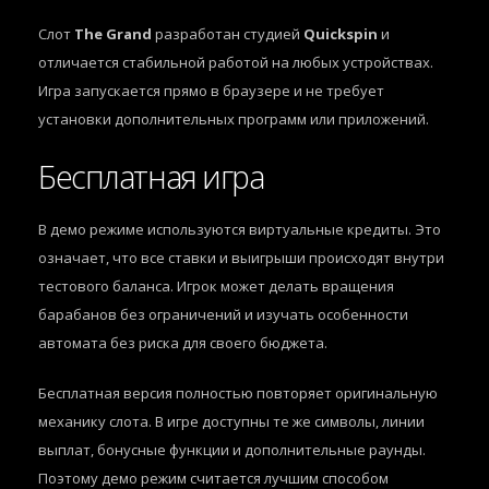
Слот
The Grand
разработан студией
Quickspin
и
отличается стабильной работой на любых устройствах.
Игра запускается прямо в браузере и не требует
установки дополнительных программ или приложений.
Бесплатная игра
В демо режиме используются виртуальные кредиты. Это
означает, что все ставки и выигрыши происходят внутри
тестового баланса. Игрок может делать вращения
барабанов без ограничений и изучать особенности
автомата без риска для своего бюджета.
Бесплатная версия полностью повторяет оригинальную
механику слота. В игре доступны те же символы, линии
выплат, бонусные функции и дополнительные раунды.
Поэтому демо режим считается лучшим способом