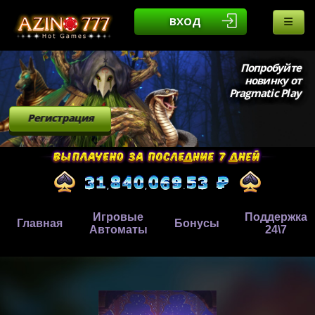
ВХОД
Попробуйте
новинку от
Pragmatic Play
Регистрация
Игровые
Поддержка
Главная
Бонусы
Автоматы
24\7
,
,
.