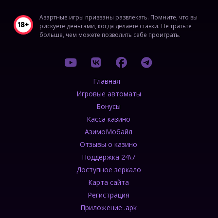
Азартные игры призваны развлекать. Помните, что вы
рискуете деньгами, когда делаете ставки. Не тратьте
больше, чем можете позволить себе проиграть.
Главная
Игровые автоматы
Бонусы
Касса казино
АзимоМобайл
Отзывы о казино
Поддержка 24\7
Доступное зеркало
Карта сайта
Регистрация
Приложение .apk