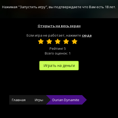
Нажимая "Запустить игру", вы подтверждаете что Вам есть 18 лет.
Открыть на весь экран
Если игра не работает, нажмите
сюда
Рейтинг
5
Всего оценок:
1
Играть на деньги
Главная
Игры
Durian Dynamite