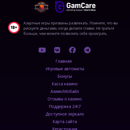
Азартные игры призваны развлекать. Помните, что вы
рискуете деньгами, когда делаете ставки. Не тратьте
больше, чем можете позволить себе проиграть.
Главная
Игровые автоматы
Бонусы
Касса казино
АзимоМобайл
Отзывы о казино
Поддержка 24\7
Доступное зеркало
Карта сайта
Регистрация