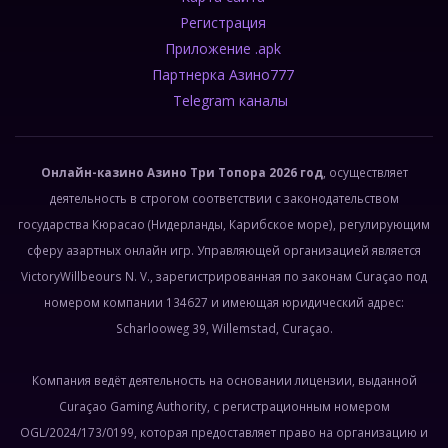
Регистрация
Приложение .apk
Партнерка Азино777
Telegram каналы
Онлайн-казино Азино Три Топора 2026 год
, осуществляет
деятельность в строгом соответствии с законодательством
государства Кюрасао (Нидерланды, Карибское море), регулирующим
сферу азартных онлайн игр. Управляющей организацией является
VictoryWillbeours N. V., зарегистрированная по законам Curaçao под
номером компании 134627 и имеющая юридический адрес:
Scharlooweg 39, Willemstad, Curaçao.
Компания ведёт деятельность на основании лицензии, выданной
Curaçao Gaming Authority, с регистрационным номером
OGL/2024/173/0199, которая предоставляет право на организацию и