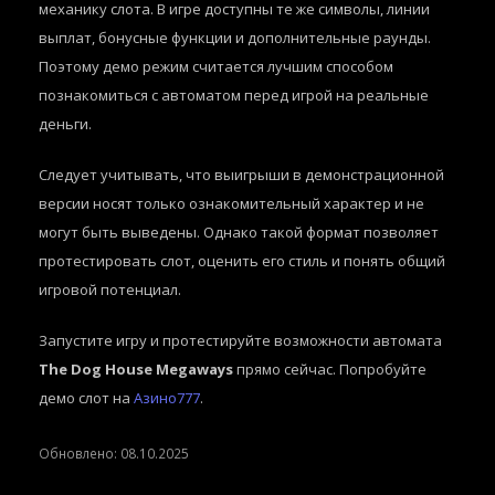
механику слота. В игре доступны те же символы, линии
выплат, бонусные функции и дополнительные раунды.
Поэтому демо режим считается лучшим способом
познакомиться с автоматом перед игрой на реальные
деньги.
Следует учитывать, что выигрыши в демонстрационной
версии носят только ознакомительный характер и не
могут быть выведены. Однако такой формат позволяет
протестировать слот, оценить его стиль и понять общий
игровой потенциал.
Запустите игру и протестируйте возможности автомата
The Dog House Megaways
прямо сейчас. Попробуйте
демо слот на
Азино777
.
Обновлено:
08.10.2025