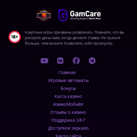
Азартные игры призваны развлекать. Помните, что вы
рискуете деньгами, когда делаете ставки. Не тратьте
больше, чем можете позволить себе проиграть.
Главная
Игровые автоматы
Бонусы
Касса казино
АзимоМобайл
Отзывы о казино
Поддержка 24\7
Доступное зеркало
Карта сайта