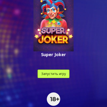
Super Joker
Запустить игру