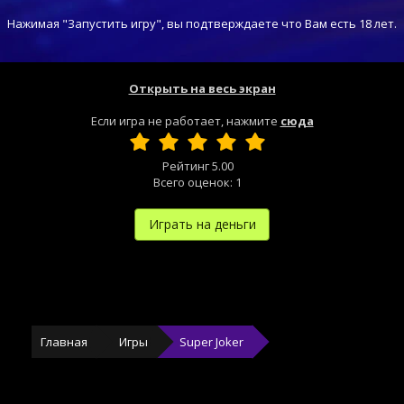
Нажимая "Запустить игру", вы подтверждаете что Вам есть 18 лет.
Открыть на весь экран
Если игра не работает, нажмите
сюда
Рейтинг
5.00
Всего оценок:
1
Играть на деньги
Главная
Игры
Super Joker