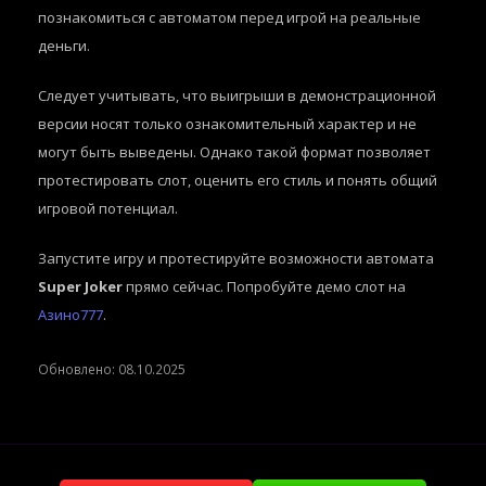
познакомиться с автоматом перед игрой на реальные
деньги.
Следует учитывать, что выигрыши в демонстрационной
версии носят только ознакомительный характер и не
могут быть выведены. Однако такой формат позволяет
протестировать слот, оценить его стиль и понять общий
игровой потенциал.
Запустите игру и протестируйте возможности автомата
Super Joker
прямо сейчас. Попробуйте демо слот на
Азино777
.
Обновлено:
08.10.2025