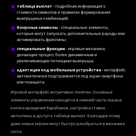
таблица выплат
- подробная информация о
стоимости символов и правилах формирования
выигрышных комбинаций;
бонусные символы
- специальные элементы,
которые могут запускать дополнительные раунды или
активировать фриспины;
специальные функции
- игровые механики,
делающие процесс более динамичным и
увеличивающие потенциал выигрыша;
адаптация под мобильные устройства
- интерфейс
автоматически подстраивается под экран смартфона
или планшета.
Игровой интерфейс интуитивно понятен. Основные
элементы управления находятся в нижней части экрана:
кнопка вращения барабанов, настройка ставки,
автоспины и доступ к таблице выплат. Благодаря этому
даже новые игроки могут быстро разобраться в механике
слота.