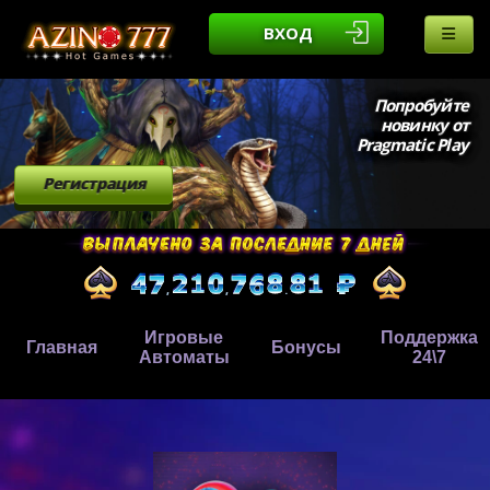
ВХОД
Попробуйте
новинку от
Pragmatic Play
Регистрация
Игровые
Поддержка
Главная
Бонусы
Автоматы
24\7
,
,
.