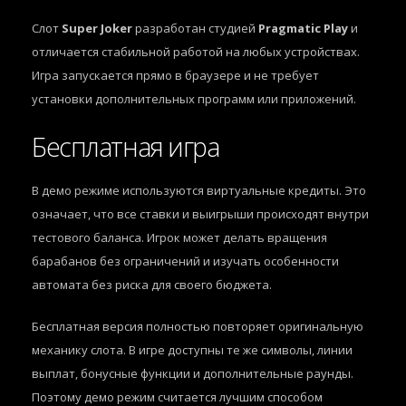
Слот
Super Joker
разработан студией
Pragmatic Play
и
отличается стабильной работой на любых устройствах.
Игра запускается прямо в браузере и не требует
установки дополнительных программ или приложений.
Бесплатная игра
В демо режиме используются виртуальные кредиты. Это
означает, что все ставки и выигрыши происходят внутри
тестового баланса. Игрок может делать вращения
барабанов без ограничений и изучать особенности
автомата без риска для своего бюджета.
Бесплатная версия полностью повторяет оригинальную
механику слота. В игре доступны те же символы, линии
выплат, бонусные функции и дополнительные раунды.
Поэтому демо режим считается лучшим способом