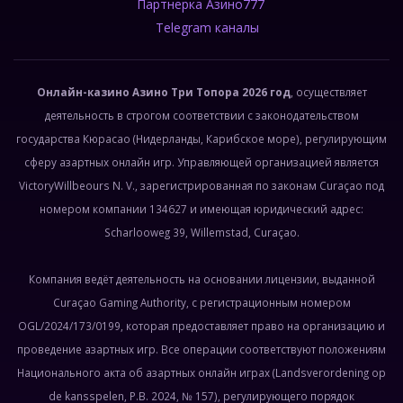
Партнерка Азино777
Telegram каналы
Онлайн-казино Азино Три Топора 2026 год
, осуществляет
деятельность в строгом соответствии с законодательством
государства Кюрасао (Нидерланды, Карибское море), регулирующим
сферу азартных онлайн игр. Управляющей организацией является
VictoryWillbeours N. V., зарегистрированная по законам Curaçao под
номером компании 134627 и имеющая юридический адрес:
Scharlooweg 39, Willemstad, Curaçao.
Компания ведёт деятельность на основании лицензии, выданной
Curaçao Gaming Authority, с регистрационным номером
OGL/2024/173/0199, которая предоставляет право на организацию и
проведение азартных игр. Все операции соответствуют положениям
Национального акта об азартных онлайн играх (Landsverordening op
de kansspelen, P.B. 2024, № 157), регулирующего порядок