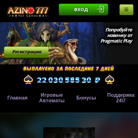
ВХОД
Попробуйте
новинку от
Pragmatic Play
Регистрация
Игровые
Поддержка
Главная
Бонусы
Автоматы
24\7
,
,
.