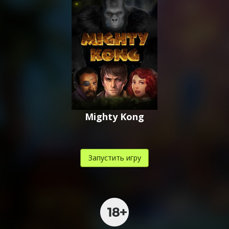
Mighty Kong
Запустить игру