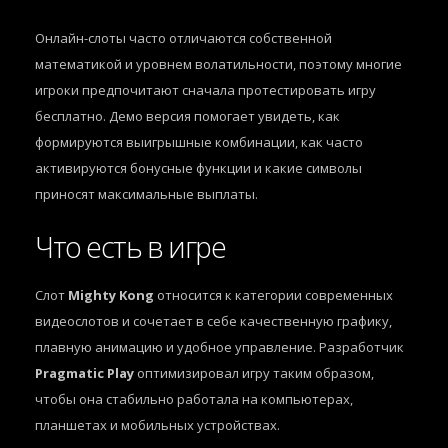
Онлайн-слоты часто отличаются собственной
математикой и уровнем волатильности, поэтому многие
игроки предпочитают сначала протестировать игру
бесплатно. Демо версия помогает увидеть, как
формируются выигрышные комбинации, как часто
активируются бонусные функции и какие символы
приносят максимальные выплаты.
Что есть в игре
Слот
Mighty Kong
относится к категории современных
видеослотов и сочетает в себе качественную графику,
плавную анимацию и удобное управление. Разработчик
Pragmatic Play
оптимизировал игру таким образом,
чтобы она стабильно работала на компьютерах,
планшетах и мобильных устройствах.