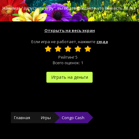
Нажимая "Запустить игру", вы подтверждаете что Вам есть 18 лет.
Открыть на весь экран
Если игра не работает, нажмите
сюда
Рейтинг
5
Всего оценок:
1
Играть на деньги
Главная
Игры
Congo Cash