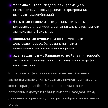
таблица выплат
- подробная информация о
стоимости символов и правилах формирования
выигрышных комбинаций;
бонусные символы
- специальные элементы,
которые могут запускать дополнительные раунды или
активировать фриспины;
специальные функции
- игровые механики,
делающие процесс более динамичным и
увеличивающие потенциал выигрыша;
адаптация под мобильные устройства
- интерфейс
автоматически подстраивается под экран смартфона
или планшета.
Игровой интерфейс интуитивно понятен. Основные
элементы управления находятся в нижней части экрана:
кнопка вращения барабанов, настройка ставки,
автоспины и доступ к таблице выплат. Благодаря этому
даже новые игроки могут быстро разобраться в механике
слота.