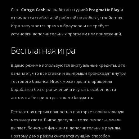
Слот
Congo Cash
разработан студией
Pragmatic Play
и
отличается стабильной работой на любых устройствах.
Игра запускается прямо в браузере и не требует
установки дополнительных программ или приложений.
Бесплатная игра
В демо режиме используются виртуальные кредиты. Это
означает, что все ставки и выигрыши происходят внутри
тестового баланса. Игрок может делать вращения
барабанов без ограничений и изучать особенности
автомата без риска для своего бюджета.
Бесплатная версия полностью повторяет оригинальную
механику слота. В игре доступны те же символы, линии
выплат, бонусные функции и дополнительные раунды.
Поэтому демо режим считается лучшим способом