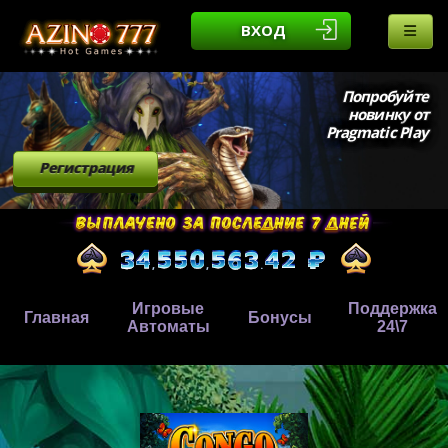
ВХОД
Попробуйте
новинку от
Pragmatic Play
Регистрация
Игровые
Поддержка
Главная
Бонусы
Автоматы
24\7
,
,
.