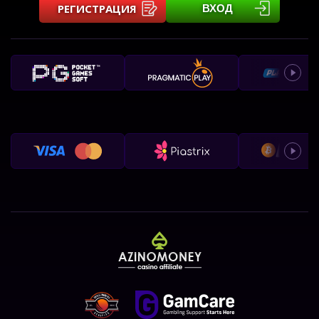
РЕГИСТРАЦИЯ
ВХОД