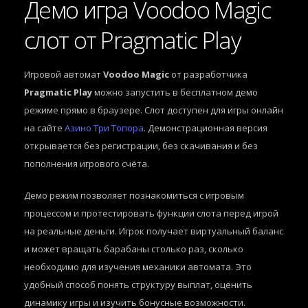
Демо игра Voodoo Magic
слот от Pragmatic Play
Игровой автомат
Voodoo Magic
от разработчика
Pragmatic Play
можно запустить в бесплатном демо
режиме прямо в браузере. Слот доступен для игры онлайн
на сайте
Азино Три Топора
. Демонстрационная версия
открывается без регистрации, без скачивания и без
пополнения игрового счёта.
Демо режим позволяет познакомиться с игровым
процессом и протестировать функции слота перед игрой
на реальные деньги. Игрок получает виртуальный баланс
и может вращать барабаны столько раз, сколько
необходимо для изучения механики автомата. Это
удобный способ понять структуру выплат, оценить
динамику игры и изучить бонусные возможности.