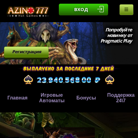
ВХОД
Попробуйте
новинку от
Pragmatic Play
Регистрация
Игровые
Поддержка
Главная
Бонусы
Автоматы
24\7
,
,
.