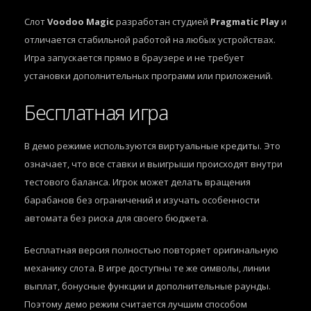
Слот
Voodoo Magic
разработан студией
Pragmatic Play
и
отличается стабильной работой на любых устройствах.
Игра запускается прямо в браузере и не требует
установки дополнительных программ или приложений.
Бесплатная игра
В демо режиме используются виртуальные кредиты. Это
означает, что все ставки и выигрыши происходят внутри
тестового баланса. Игрок может делать вращения
барабанов без ограничений и изучать особенности
автомата без риска для своего бюджета.
Бесплатная версия полностью повторяет оригинальную
механику слота. В игре доступны те же символы, линии
выплат, бонусные функции и дополнительные раунды.
Поэтому демо режим считается лучшим способом