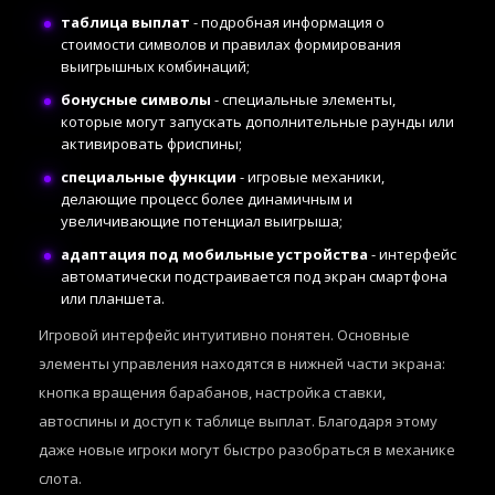
таблица выплат
- подробная информация о
стоимости символов и правилах формирования
выигрышных комбинаций;
бонусные символы
- специальные элементы,
которые могут запускать дополнительные раунды или
активировать фриспины;
специальные функции
- игровые механики,
делающие процесс более динамичным и
увеличивающие потенциал выигрыша;
адаптация под мобильные устройства
- интерфейс
автоматически подстраивается под экран смартфона
или планшета.
Игровой интерфейс интуитивно понятен. Основные
элементы управления находятся в нижней части экрана:
кнопка вращения барабанов, настройка ставки,
автоспины и доступ к таблице выплат. Благодаря этому
даже новые игроки могут быстро разобраться в механике
слота.