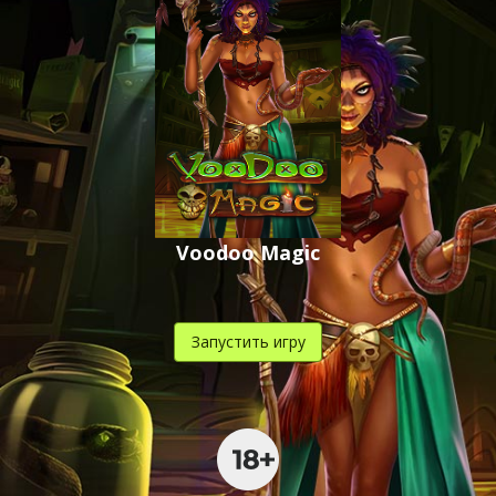
Voodoo Magic
Запустить игру