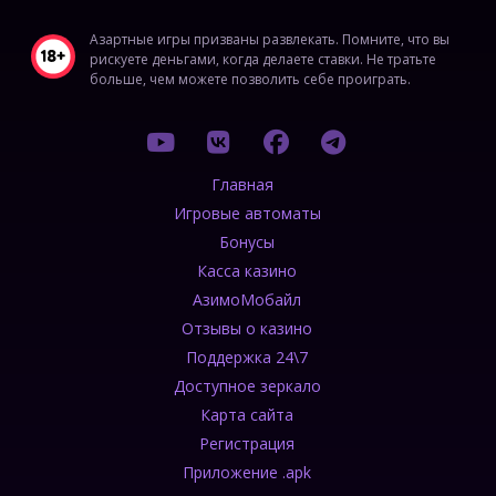
Азартные игры призваны развлекать. Помните, что вы
рискуете деньгами, когда делаете ставки. Не тратьте
больше, чем можете позволить себе проиграть.
Главная
Игровые автоматы
Бонусы
Касса казино
АзимоМобайл
Отзывы о казино
Поддержка 24\7
Доступное зеркало
Карта сайта
Регистрация
Приложение .apk