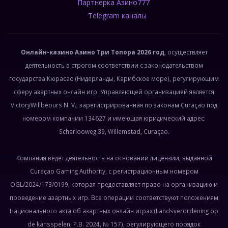
Партнерка Азино777
Telegram каналы
Онлайн-казино Азино Три Топора 2026 год
, осуществляет
деятельность в строгом соответствии с законодательством
государства Кюрасао (Нидерланды, Карибское море), регулирующим
сферу азартных онлайн игр. Управляющей организацией является
VictoryWillbeours N. V., зарегистрированная по законам Curaçao под
номером компании 134627 и имеющая юридический адрес:
Scharlooweg 39, Willemstad, Curaçao.
Компания ведёт деятельность на основании лицензии, выданной
Curaçao Gaming Authority, с регистрационным номером
OGL/2024/173/0199, которая предоставляет право на организацию и
проведение азартных игр. Все операции соответствуют положениям
Национального акта об азартных онлайн играх (Landsverordening op
de kansspelen, P.B. 2024, № 157), регулирующего порядок