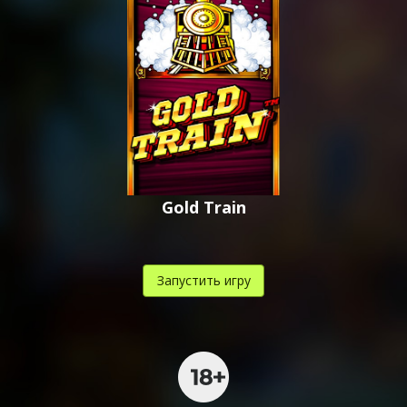
Gold Train
Запустить игру