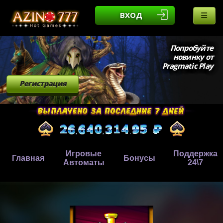
ВХОД
Попробуйте
новинку от
Pragmatic Play
Регистрация
Игровые
Поддержка
Главная
Бонусы
Автоматы
24\7
,
,
.