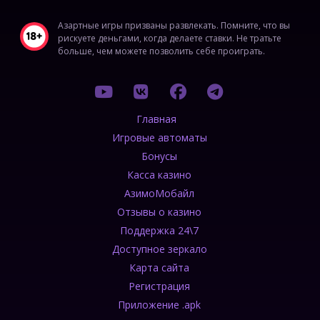
Азартные игры призваны развлекать. Помните, что вы
рискуете деньгами, когда делаете ставки. Не тратьте
больше, чем можете позволить себе проиграть.
Главная
Игровые автоматы
Бонусы
Касса казино
АзимоМобайл
Отзывы о казино
Поддержка 24\7
Доступное зеркало
Карта сайта
Регистрация
Приложение .apk