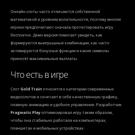
Онлайн-слоты часто отличаются собственной
математикой и уровнем волатильности, поэтому многие
игроки предпочитают сначала протестировать игру
бесплатно. Демо версия помогает увидеть, как
формируются выигрышные комбинации, как часто
активируются бонусные функции и какие символы
приносят максимальные выплаты.
Что есть в игре
Слот
Gold Train
относится к категории современных
видеослотов и сочетает в себе качественную графику,
плавную анимацию и удобное управление. Разработчик
Pragmatic Play
оптимизировал игру таким образом,
чтобы она стабильно работала на компьютерах,
планшетах и мобильных устройствах.