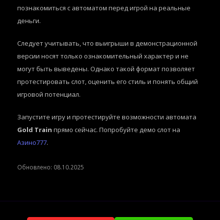
познакомиться с автоматом перед игрой на реальные
деньги.
Следует учитывать, что выигрыши в демонстрационной
версии носят только ознакомительный характер и не
могут быть выведены. Однако такой формат позволяет
протестировать слот, оценить его стиль и понять общий
игровой потенциал.
Запустите игру и протестируйте возможности автомата
Gold Train
прямо сейчас. Попробуйте демо слот на
Азино777
.
Обновлено:
08.10.2025