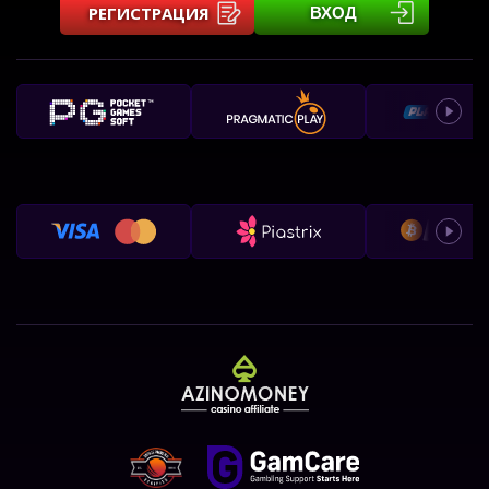
РЕГИСТРАЦИЯ
ВХОД