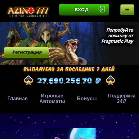
ВХОД
Попробуйте
новинку от
Pragmatic Play
Регистрация
Игровые
Поддержка
Главная
Бонусы
Автоматы
24\7
,
,
.