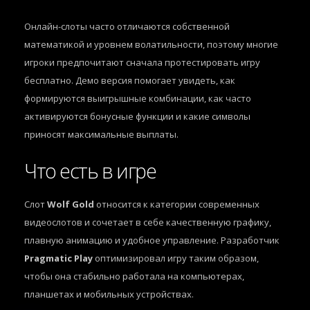
Онлайн-слоты часто отличаются собственной
математикой и уровнем волатильности, поэтому многие
игроки предпочитают сначала протестировать игру
бесплатно. Демо версия помогает увидеть, как
формируются выигрышные комбинации, как часто
активируются бонусные функции и какие символы
приносят максимальные выплаты.
Что есть в игре
Слот
Wolf Gold
относится к категории современных
видеослотов и сочетает в себе качественную графику,
плавную анимацию и удобное управление. Разработчик
Pragmatic Play
оптимизировал игру таким образом,
чтобы она стабильно работала на компьютерах,
планшетах и мобильных устройствах.