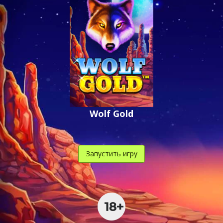
Wolf Gold
Запустить игру