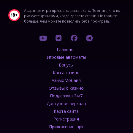
Азартные игры призваны развлекать. Помните, что вы
рискуете деньгами, когда делаете ставки. Не тратьте
больше, чем можете позволить себе проиграть.
Главная
Игровые автоматы
Бонусы
Касса казино
АзимоМобайл
Отзывы о казино
Поддержка 24\7
Доступное зеркало
Карта сайта
Регистрация
Приложение .apk