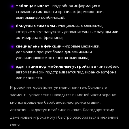
таблица выплат
- подробная информация о
стоимости символов и правилах формирования
выигрышных комбинаций;
бонусные символы
- специальные элементы,
которые могут запускать дополнительные раунды или
активировать фриспины;
специальные функции
- игровые механики,
делающие процесс более динамичным и
увеличивающие потенциал выигрыша;
адаптация под мобильные устройства
- интерфейс
автоматически подстраивается под экран смартфона
или планшета.
Игровой интерфейс интуитивно понятен. Основные
элементы управления находятся в нижней части экрана:
кнопка вращения барабанов, настройка ставки,
автоспины и доступ к таблице выплат. Благодаря этому
даже новые игроки могут быстро разобраться в механике
слота.