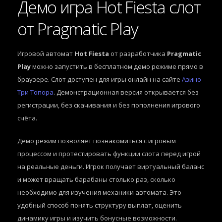
Демо игра Hot Fiesta слот
от Pragmatic Play
Игровой автомат
Hot Fiesta
от разработчика
Pragmatic
Play
можно запустить в бесплатном демо режиме прямо в
браузере. Слот доступен для игры онлайн на сайте
Азино
Три Топора
. Демонстрационная версия открывается без
регистрации, без скачивания и без пополнения игрового
счёта.
Демо режим позволяет познакомиться с игровым
процессом и протестировать функции слота перед игрой
на реальные деньги. Игрок получает виртуальный баланс
и может вращать барабаны столько раз, сколько
необходимо для изучения механики автомата. Это
удобный способ понять структуру выплат, оценить
динамику игры и изучить бонусные возможности.