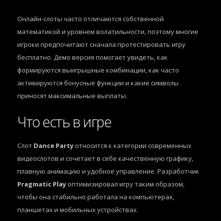
Онлайн-слоты часто отличаются собственной
математикой и уровнем волатильности, поэтому многие
игроки предпочитают сначала протестировать игру
бесплатно. Демо версия помогает увидеть, как
формируются выигрышные комбинации, как часто
активируются бонусные функции и какие символы
приносят максимальные выплаты.
Что есть в игре
Слот
Dance Party
относится к категории современных
видеослотов и сочетает в себе качественную графику,
плавную анимацию и удобное управление. Разработчик
Pragmatic Play
оптимизировал игру таким образом,
чтобы она стабильно работала на компьютерах,
планшетах и мобильных устройствах.