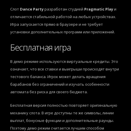
Слот
Dance Party
разработан студией
Pragmatic Play
и
отличается стабильной работой на любых устройствах.
Игра запускается прямо в браузере и не требует
установки дополнительных программ или приложений.
Бесплатная игра
В демо режиме используются виртуальные кредиты. Это
означает, что все ставки и выигрыши происходят внутри
тестового баланса. Игрок может делать вращения
барабанов без ограничений и изучать особенности
автомата без риска для своего бюджета.
Бесплатная версия полностью повторяет оригинальную
механику слота. В игре доступны те же символы, линии
выплат, бонусные функции и дополнительные раунды.
Поэтому демо режим считается лучшим способом