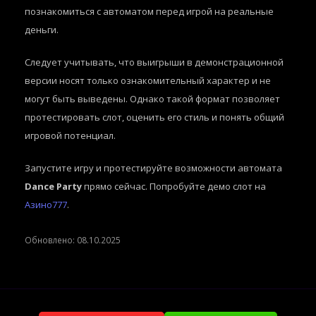
познакомиться с автоматом перед игрой на реальные
деньги.
Следует учитывать, что выигрыши в демонстрационной
версии носят только ознакомительный характер и не
могут быть выведены. Однако такой формат позволяет
протестировать слот, оценить его стиль и понять общий
игровой потенциал.
Запустите игру и протестируйте возможности автомата
Dance Party
прямо сейчас. Попробуйте демо слот на
Азино777
.
Обновлено:
08.10.2025