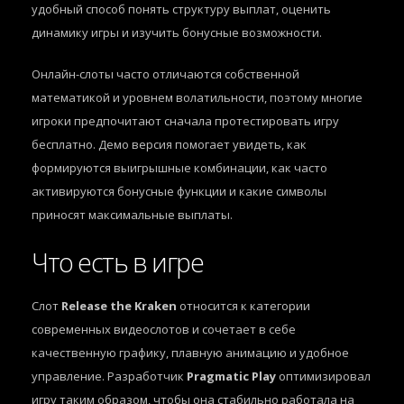
удобный способ понять структуру выплат, оценить
динамику игры и изучить бонусные возможности.
Онлайн-слоты часто отличаются собственной
математикой и уровнем волатильности, поэтому многие
игроки предпочитают сначала протестировать игру
бесплатно. Демо версия помогает увидеть, как
формируются выигрышные комбинации, как часто
активируются бонусные функции и какие символы
приносят максимальные выплаты.
Что есть в игре
Слот
Release the Kraken
относится к категории
современных видеослотов и сочетает в себе
качественную графику, плавную анимацию и удобное
управление. Разработчик
Pragmatic Play
оптимизировал
игру таким образом, чтобы она стабильно работала на