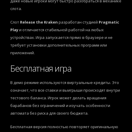
даже новые игроки могут быстро разобраться в механике
слота.
Слот
Release the Kraken
разработан студией
Pragmatic
Play
и отличается стабильной работой на любых
устройствах. Игра запускается прямо в браузере и не
требует установки дополнительных программ или
приложений.
Бесплатная игра
В демо режиме используются виртуальные кредиты. Это
означает, что все ставки и выигрыши происходят внутри
тестового баланса. Игрок может делать вращения
барабанов без ограничений и изучать особенности
автомата без риска для своего бюджета.
Бесплатная версия полностью повторяет оригинальную