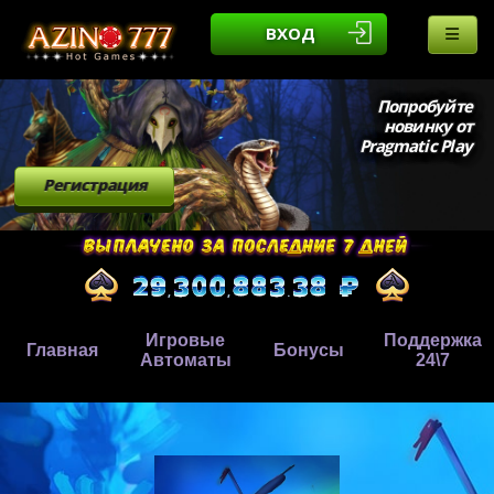
ВХОД
Попробуйте
новинку от
Pragmatic Play
Регистрация
Игровые
Поддержка
Главная
Бонусы
Автоматы
24\7
,
,
.