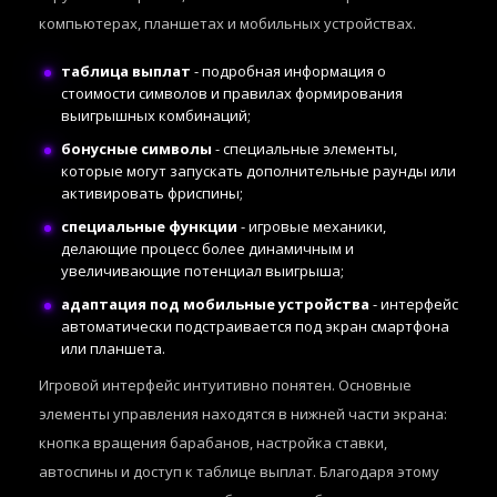
компьютерах, планшетах и мобильных устройствах.
таблица выплат
- подробная информация о
стоимости символов и правилах формирования
выигрышных комбинаций;
бонусные символы
- специальные элементы,
которые могут запускать дополнительные раунды или
активировать фриспины;
специальные функции
- игровые механики,
делающие процесс более динамичным и
увеличивающие потенциал выигрыша;
адаптация под мобильные устройства
- интерфейс
автоматически подстраивается под экран смартфона
или планшета.
Игровой интерфейс интуитивно понятен. Основные
элементы управления находятся в нижней части экрана:
кнопка вращения барабанов, настройка ставки,
автоспины и доступ к таблице выплат. Благодаря этому