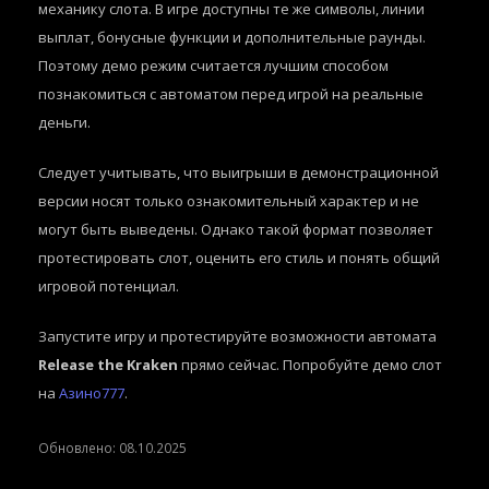
механику слота. В игре доступны те же символы, линии
выплат, бонусные функции и дополнительные раунды.
Поэтому демо режим считается лучшим способом
познакомиться с автоматом перед игрой на реальные
деньги.
Следует учитывать, что выигрыши в демонстрационной
версии носят только ознакомительный характер и не
могут быть выведены. Однако такой формат позволяет
протестировать слот, оценить его стиль и понять общий
игровой потенциал.
Запустите игру и протестируйте возможности автомата
Release the Kraken
прямо сейчас. Попробуйте демо слот
на
Азино777
.
Обновлено:
08.10.2025