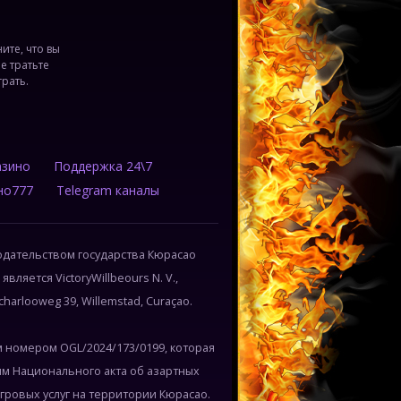
ите, что вы
Не тратьте
рать.
азино
Поддержка 24\7
но777
Telegram каналы
нодательством государства Кюрасао
яется VictoryWillbeours N. V.,
rlooweg 39, Willemstad, Curaçao.
м номером OGL/2024/173/0199, которая
м Национального акта об азартных
игровых услуг на территории Кюрасао.