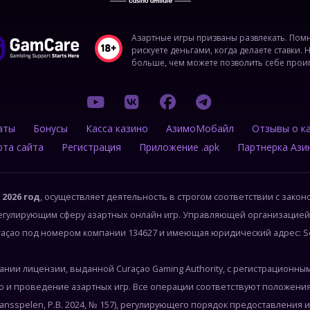
Азартные игры призваны развлекать. Помн
рискуете деньгами, когда делаете ставки. 
больше, чем можете позволить себе проиг
аты
Бонусы
Касса казино
АзимоМобайл
Отзывы о к
рта сайта
Регистрация
Приложение .apk
Партнерка Ази
2026 год
, осуществляет деятельность в строгом соответствии с зако
егулирующим сферу азартных онлайн игр. Управляющей организацией явл
açao под номером компании 134627 и имеющая юридический адрес: Scha
нии лицензии, выданной Curaçao Gaming Authority, с регистрационны
ю и проведение азартных игр. Все операции соответствуют положения
kansspelen, P.B. 2024, № 157), регулирующего порядок предоставления 