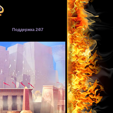
Поддержка 24\7