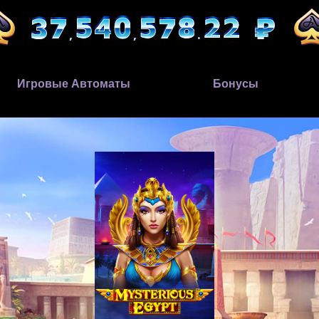
,
,
.
Игровые Автоматы
Бонусы