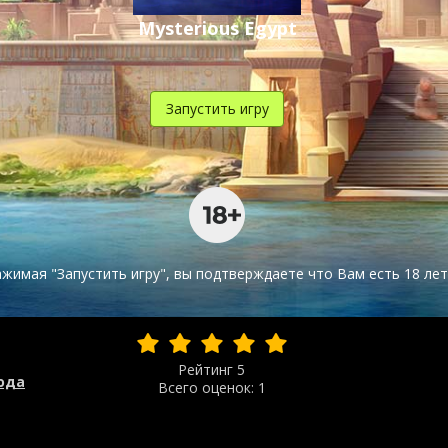
Mysterious Egypt
Запустить игру
жимая "Запустить игру", вы подтверждаете что Вам есть 18 лет
Рейтинг
5
юда
Всего оценок:
1