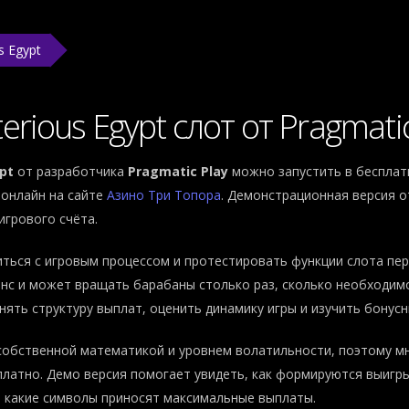
s Egypt
rious Egypt слот от Pragmatic
pt
от разработчика
Pragmatic Play
можно запустить в бесплат
 онлайн на сайте
Азино Три Топора
. Демонстрационная версия о
игрового счёта.
ься с игровым процессом и протестировать функции слота пере
нс и может вращать барабаны столько раз, сколько необходимо
нять структуру выплат, оценить динамику игры и изучить бонус
собственной математикой и уровнем волатильности, поэтому м
платно. Демо версия помогает увидеть, как формируются выигр
и какие символы приносят максимальные выплаты.