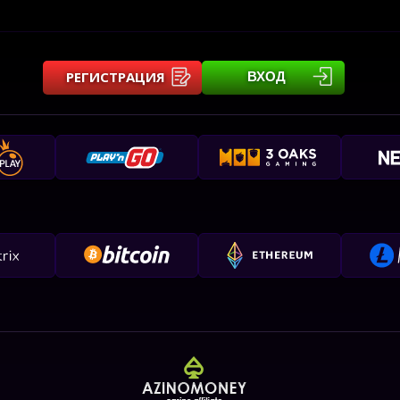
РЕГИСТРАЦИЯ
ВХОД