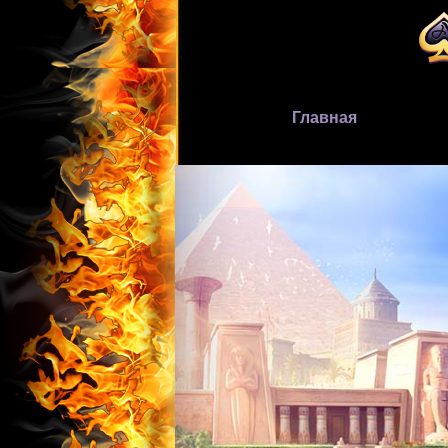
Главная