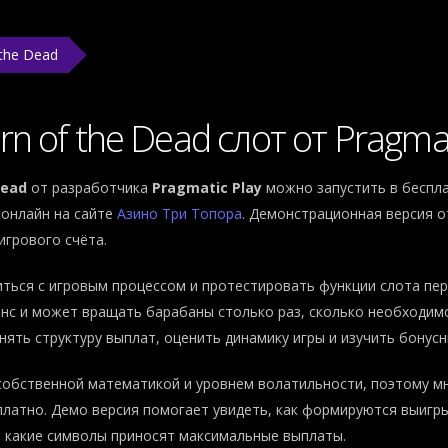
 the Dead
n of the Dead слот от Pragmat
Dead
от разработчика
Pragmatic Play
можно запустить в беспл
 онлайн на сайте
Азино Три Топора
. Демонстрационная версия о
игрового счёта.
ься с игровым процессом и протестировать функции слота пере
нс и может вращать барабаны столько раз, сколько необходимо
нять структуру выплат, оценить динамику игры и изучить бонус
собственной математикой и уровнем волатильности, поэтому м
платно. Демо версия помогает увидеть, как формируются выигр
и какие символы приносят максимальные выплаты.