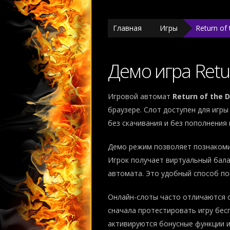
Главная
Игры
Return of
Демо игра Retur
Игровой автомат
Return of the 
браузере. Слот доступен для игры
без скачивания и без пополнения 
Демо режим позволяет познакомит
Игрок получает виртуальный бала
автомата. Это удобный способ по
Онлайн-слоты часто отличаются 
сначала протестировать игру бес
активируются бонусные функции 