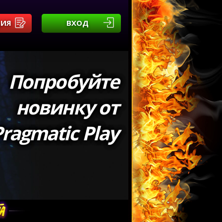
ЦИЯ
ВХОД
Попробуйте
ТУРНИ
MULTIP
новинку от
FEST
ragmatic Play
Регис