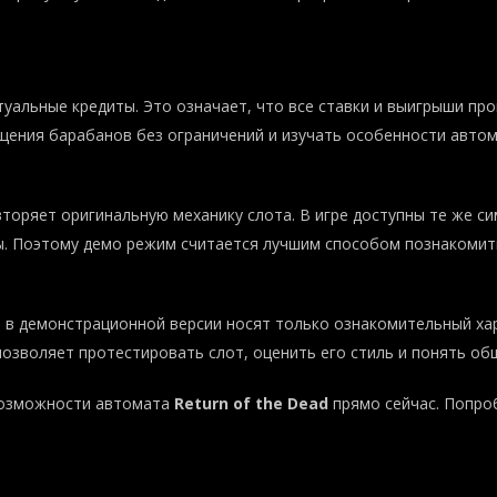
уальные кредиты. Это означает, что все ставки и выигрыши пр
щения барабанов без ограничений и изучать особенности автом
торяет оригинальную механику слота. В игре доступны те же си
ы. Поэтому демо режим считается лучшим способом познакомить
 в демонстрационной версии носят только ознакомительный хар
озволяет протестировать слот, оценить его стиль и понять об
 возможности автомата
Return of the Dead
прямо сейчас. Попро