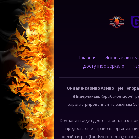
Главная
Игровые автом
Доступное зеркало
Ка
Онлайн-казино Азино Три Топора 
(Нидерланды, Карибское море), р
зарегистрированная по законам Cur
Компания ведёт деятельность на основа
предоставляет право на организаци
онлайн играх (Landsverordening op de 