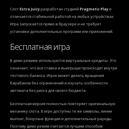
Слот
Extra Juicy
разработан студией
Pragmatic Play
и
отличается стабильной работой на любых устройствах.
Игра запускается прямо в браузере и не требует
установки дополнительных программ или приложений.
Бесплатная игра
В демо режиме используются виртуальные кредиты. Это
означает, что все ставки и выигрыши происходят внутри
тестового баланса. Игрок может делать вращения
барабанов без ограничений и изучать особенности
автомата без риска для своего бюджета.
Бесплатная версия полностью повторяет оригинальную
механику слота. В игре доступны те же символы, линии
выплат, бонусные функции и дополнительные раунды.
Поэтому демо режим считается лучшим способом