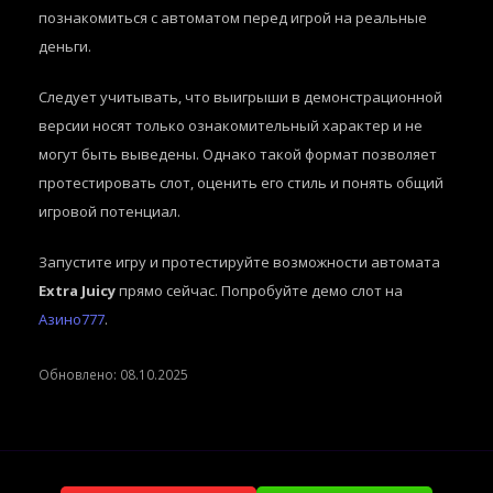
познакомиться с автоматом перед игрой на реальные
деньги.
Следует учитывать, что выигрыши в демонстрационной
версии носят только ознакомительный характер и не
могут быть выведены. Однако такой формат позволяет
протестировать слот, оценить его стиль и понять общий
игровой потенциал.
Запустите игру и протестируйте возможности автомата
Extra Juicy
прямо сейчас. Попробуйте демо слот на
Азино777
.
Обновлено:
08.10.2025