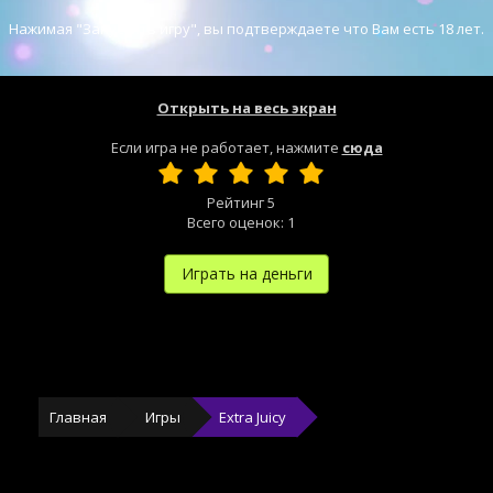
Нажимая "Запустить игру", вы подтверждаете что Вам есть 18 лет.
Открыть на весь экран
Если игра не работает, нажмите
сюда
Рейтинг
5
Всего оценок:
1
Играть на деньги
Главная
Игры
Extra Juicy