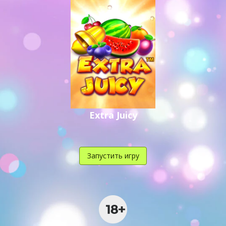
Extra Juicy
Запустить игру