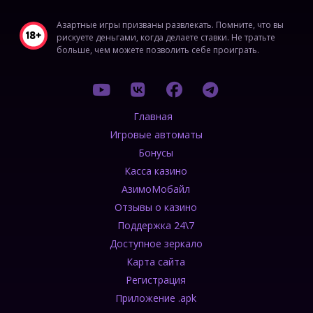
Азартные игры призваны развлекать. Помните, что вы
рискуете деньгами, когда делаете ставки. Не тратьте
больше, чем можете позволить себе проиграть.
Главная
Игровые автоматы
Бонусы
Касса казино
АзимоМобайл
Отзывы о казино
Поддержка 24\7
Доступное зеркало
Карта сайта
Регистрация
Приложение .apk