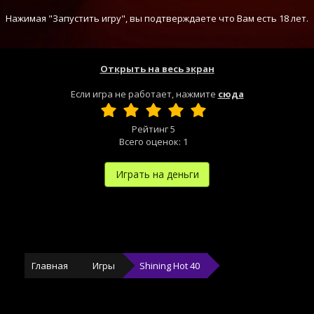
Нажимая "Запустить игру", вы подтверждаете что Вам есть 18 лет.
Открыть на весь экран
Если игра не работает, нажмите
сюда
Рейтинг
5
Всего оценок:
1
Играть на деньги
Главная
Игры
Shining Hot 40