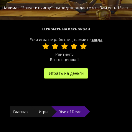
Нажимая "Запустить игру", вы подтверждаете что Вам есть 18 лет.
Открыть на весь экран
Если игра не работает, нажмите
сюда
Рейтинг
5
Всего оценок:
1
Играть на деньги
Главная
Игры
Rise of Dead