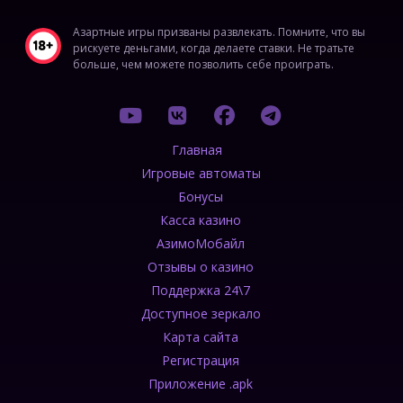
Азартные игры призваны развлекать. Помните, что вы
рискуете деньгами, когда делаете ставки. Не тратьте
больше, чем можете позволить себе проиграть.
Главная
Игровые автоматы
Бонусы
Касса казино
АзимоМобайл
Отзывы о казино
Поддержка 24\7
Доступное зеркало
Карта сайта
Регистрация
Приложение .apk