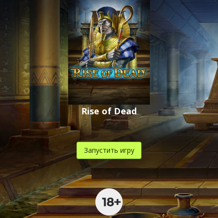
Rise of Dead
Запустить игру