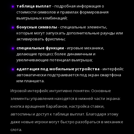
таблица выплат
- подробная информация о
стоимости символов и правилах формирования
выигрышных комбинаций;
бонусные символы
- специальные элементы,
которые могут запускать дополнительные раунды или
активировать фриспины;
специальные функции
- игровые механики,
делающие процесс более динамичным и
увеличивающие потенциал выигрыша;
адаптация под мобильные устройства
- интерфейс
автоматически подстраивается под экран смартфона
или планшета.
Игровой интерфейс интуитивно понятен. Основные
элементы управления находятся в нижней части экрана:
кнопка вращения барабанов, настройка ставки,
автоспины и доступ к таблице выплат. Благодаря этому
даже новые игроки могут быстро разобраться в механике
слота.