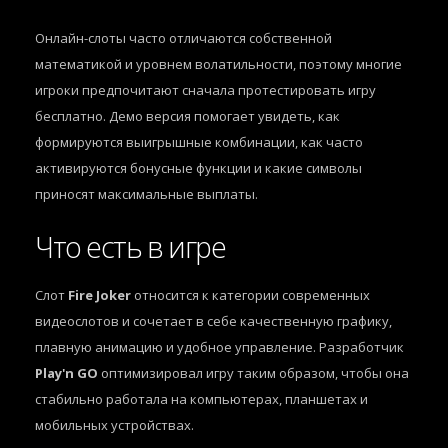
Онлайн-слоты часто отличаются собственной
математикой и уровнем волатильности, поэтому многие
игроки предпочитают сначала протестировать игру
бесплатно. Демо версия помогает увидеть, как
формируются выигрышные комбинации, как часто
активируются бонусные функции и какие символы
приносят максимальные выплаты.
Что есть в игре
Слот
Fire Joker
относится к категории современных
видеослотов и сочетает в себе качественную графику,
плавную анимацию и удобное управление. Разработчик
Play'n GO
оптимизировал игру таким образом, чтобы она
стабильно работала на компьютерах, планшетах и
мобильных устройствах.