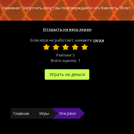
Нажимая "Запустить игру", вы подтверждаете что Вам есть 18 лет.
Открыть на весь экран
Если игра не работает, нажмите
сюда
Рейтинг
5
Всего оценок:
1
Играть на деньги
Главная
Игры
Fire Joker