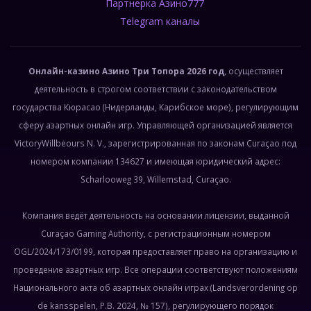
Партнерка Азино777
Telegram каналы
Онлайн-казино Азино Три Топора 2026 год
, осуществляет
деятельность в строгом соответствии с законодательством
государства Кюрасао (Нидерланды, Карибское море), регулирующим
сферу азартных онлайн игр. Управляющей организацией является
VictoryWillbeours N. V., зарегистрированная по законам Curaçao под
номером компании 134627 и имеющая юридический адрес:
Scharlooweg 39, Willemstad, Curaçao.
Компания ведёт деятельность на основании лицензии, выданной
Curaçao Gaming Authority, с регистрационным номером
OGL/2024/173/0199, которая предоставляет право на организацию и
проведение азартных игр. Все операции соответствуют положениям
Национального акта об азартных онлайн играх (Landsverordening op
de kansspelen, P.B. 2024, № 157), регулирующего порядок