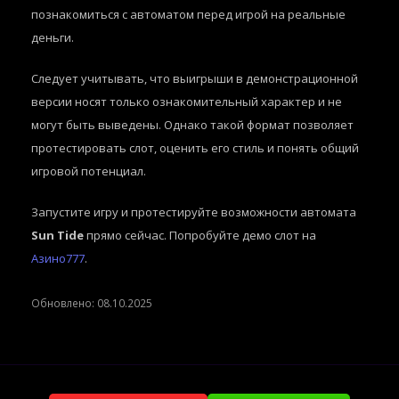
познакомиться с автоматом перед игрой на реальные
деньги.
Следует учитывать, что выигрыши в демонстрационной
версии носят только ознакомительный характер и не
могут быть выведены. Однако такой формат позволяет
протестировать слот, оценить его стиль и понять общий
игровой потенциал.
Запустите игру и протестируйте возможности автомата
Sun Tide
прямо сейчас. Попробуйте демо слот на
Азино777
.
Обновлено:
08.10.2025