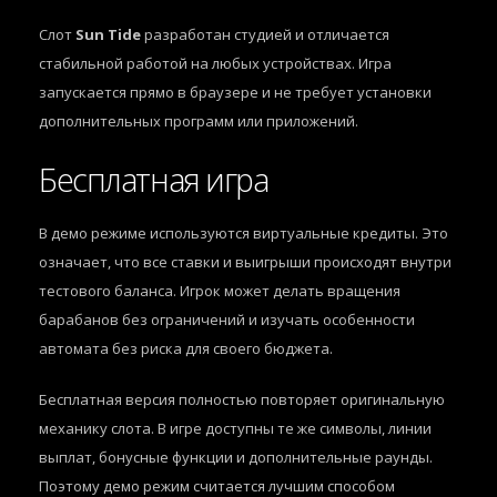
Слот
Sun Tide
разработан студией
и отличается
стабильной работой на любых устройствах. Игра
запускается прямо в браузере и не требует установки
дополнительных программ или приложений.
Бесплатная игра
В демо режиме используются виртуальные кредиты. Это
означает, что все ставки и выигрыши происходят внутри
тестового баланса. Игрок может делать вращения
барабанов без ограничений и изучать особенности
автомата без риска для своего бюджета.
Бесплатная версия полностью повторяет оригинальную
механику слота. В игре доступны те же символы, линии
выплат, бонусные функции и дополнительные раунды.
Поэтому демо режим считается лучшим способом