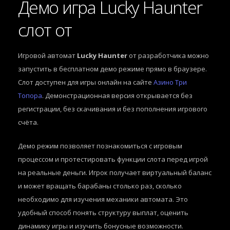
Демо игра Lucky Haunter
слот от
Игровой автомат
Lucky Haunter
от разработчика
можно
запустить в бесплатном демо режиме прямо в браузере.
Слот доступен для игры онлайн на сайте
Азино Три
Топора
. Демонстрационная версия открывается без
регистрации, без скачивания и без пополнения игрового
счёта.
Демо режим позволяет познакомиться с игровым
процессом и протестировать функции слота перед игрой
на реальные деньги. Игрок получает виртуальный баланс
и может вращать барабаны столько раз, сколько
необходимо для изучения механики автомата. Это
удобный способ понять структуру выплат, оценить
динамику игры и изучить бонусные возможности.