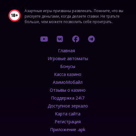
Азартные игры призваны развлекать. Помните, что вы
рискуете деньгами, когда делаете ставки. Не тратьте
больше, чем можете позволить себе проиграть.
Главная
Игровые автоматы
Бонусы
Касса казино
АзимоМобайл
Отзывы о казино
Поддержка 24\7
Доступное зеркало
Карта сайта
Регистрация
Приложение .apk