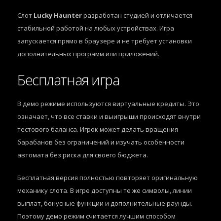
Слот
Lucky Haunter
разработан студией
и отличается
стабильной работой на любых устройствах. Игра
запускается прямо в браузере и не требует установки
дополнительных программ или приложений.
Бесплатная игра
В демо режиме используются виртуальные кредиты. Это
означает, что все ставки и выигрыши происходят внутри
тестового баланса. Игрок может делать вращения
барабанов без ограничений и изучать особенности
автомата без риска для своего бюджета.
Бесплатная версия полностью повторяет оригинальную
механику слота. В игре доступны те же символы, линии
выплат, бонусные функции и дополнительные раунды.
Поэтому демо режим считается лучшим способом