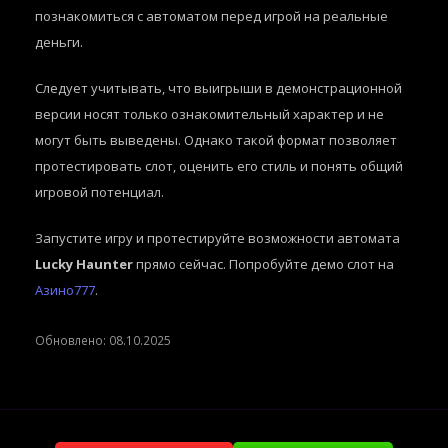
познакомиться с автоматом перед игрой на реальные
деньги.
Следует учитывать, что выигрыши в демонстрационной
версии носят только ознакомительный характер и не
могут быть выведены. Однако такой формат позволяет
протестировать слот, оценить его стиль и понять общий
игровой потенциал.
Запустите игру и протестируйте возможности автомата
Lucky Haunter
прямо сейчас. Попробуйте демо слот на
Азино777
.
Обновлено:
08.10.2025