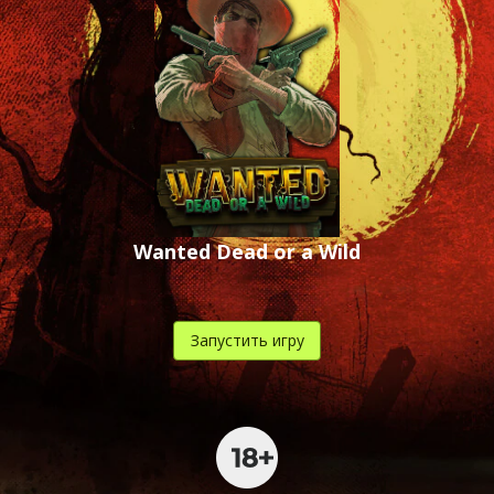
Wanted Dead or a Wild
Запустить игру