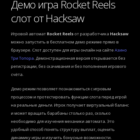
Демо игра Rocket Reels
слот от Hacksaw
Игровой автомат
Rocket Reels
от разработчика
Hacksaw
можно запустить в бесплатном демо режиме прямо в
браузере. Слот доступен для игры онлайн на сайте
Азино
Три Топора
. Демонстрационная версия открывается без
регистрации, без скачивания и без пополнения игрового
счёта.
Демо режим позволяет познакомиться с игровым
процессом и протестировать функции слота перед игрой
на реальные деньги. Игрок получает виртуальный баланс
и может вращать барабаны столько раз, сколько
необходимо для изучения механики автомата. Это
удобный способ понять структуру выплат, оценить
динамику игры и изучить бонусные возможности.