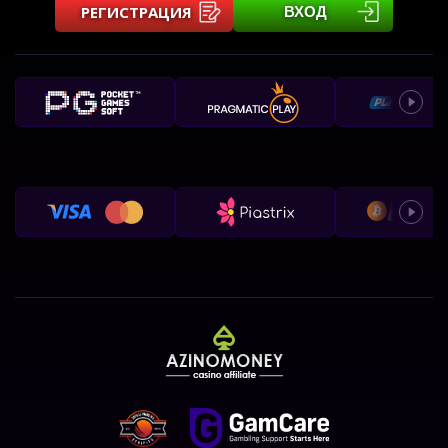
РЕГИСТРАЦИЯ
ВХОД