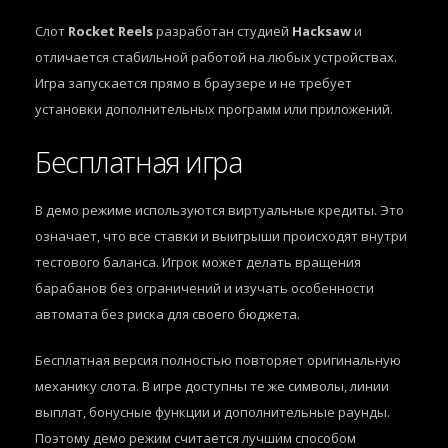
Слот
Rocket Reels
разработан студией
Hacksaw
и
отличается стабильной работой на любых устройствах.
Игра запускается прямо в браузере и не требует
установки дополнительных программ или приложений.
Бесплатная игра
В демо режиме используются виртуальные кредиты. Это
означает, что все ставки и выигрыши происходят внутри
тестового баланса. Игрок может делать вращения
барабанов без ограничений и изучать особенности
автомата без риска для своего бюджета.
Бесплатная версия полностью повторяет оригинальную
механику слота. В игре доступны те же символы, линии
выплат, бонусные функции и дополнительные раунды.
Поэтому демо режим считается лучшим способом