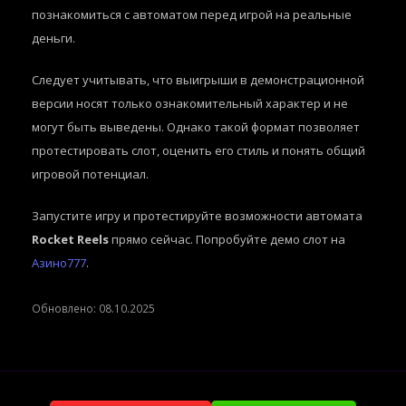
познакомиться с автоматом перед игрой на реальные
деньги.
Следует учитывать, что выигрыши в демонстрационной
версии носят только ознакомительный характер и не
могут быть выведены. Однако такой формат позволяет
протестировать слот, оценить его стиль и понять общий
игровой потенциал.
Запустите игру и протестируйте возможности автомата
Rocket Reels
прямо сейчас. Попробуйте демо слот на
Азино777
.
Обновлено:
08.10.2025