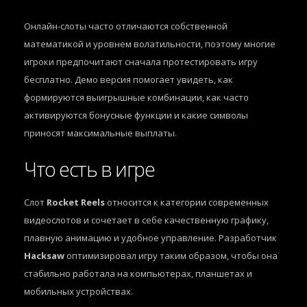
Онлайн-слоты часто отличаются собственной
математикой и уровнем волатильности, поэтому многие
игроки предпочитают сначала протестировать игру
бесплатно. Демо версия помогает увидеть, как
формируются выигрышные комбинации, как часто
активируются бонусные функции и какие символы
приносят максимальные выплаты.
Что есть в игре
Слот
Rocket Reels
относится к категории современных
видеослотов и сочетает в себе качественную графику,
плавную анимацию и удобное управление. Разработчик
Hacksaw
оптимизировал игру таким образом, чтобы она
стабильно работала на компьютерах, планшетах и
мобильных устройствах.