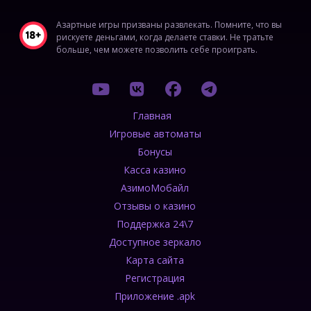
Азартные игры призваны развлекать. Помните, что вы
рискуете деньгами, когда делаете ставки. Не тратьте
больше, чем можете позволить себе проиграть.
Главная
Игровые автоматы
Бонусы
Касса казино
АзимоМобайл
Отзывы о казино
Поддержка 24\7
Доступное зеркало
Карта сайта
Регистрация
Приложение .apk