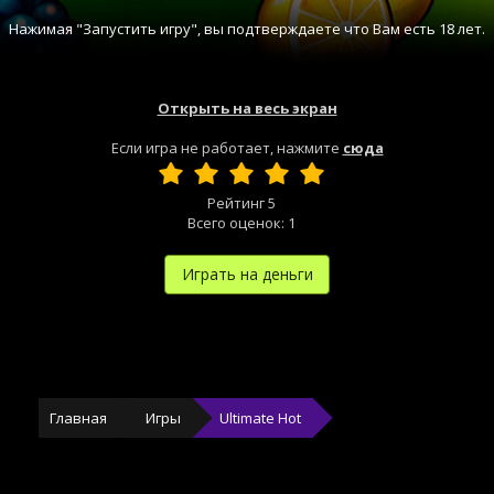
Нажимая "Запустить игру", вы подтверждаете что Вам есть 18 лет.
Открыть на весь экран
Если игра не работает, нажмите
сюда
Рейтинг
5
Всего оценок:
1
Играть на деньги
Главная
Игры
Ultimate Hot