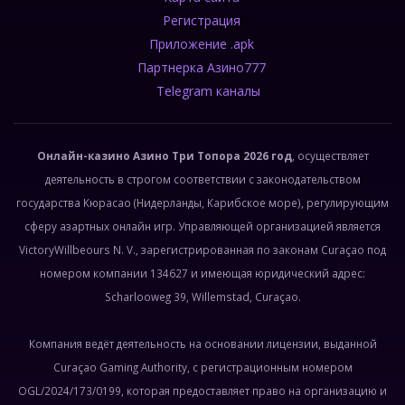
Регистрация
Приложение .apk
Партнерка Азино777
Telegram каналы
Онлайн-казино Азино Три Топора 2026 год
, осуществляет
деятельность в строгом соответствии с законодательством
государства Кюрасао (Нидерланды, Карибское море), регулирующим
сферу азартных онлайн игр. Управляющей организацией является
VictoryWillbeours N. V., зарегистрированная по законам Curaçao под
номером компании 134627 и имеющая юридический адрес:
Scharlooweg 39, Willemstad, Curaçao.
Компания ведёт деятельность на основании лицензии, выданной
Curaçao Gaming Authority, с регистрационным номером
OGL/2024/173/0199, которая предоставляет право на организацию и