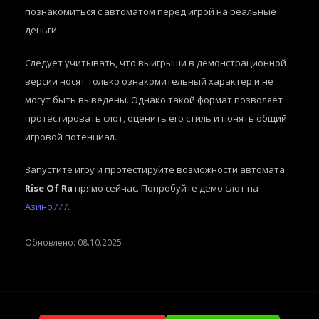
познакомиться с автоматом перед игрой на реальные
деньги.
Следует учитывать, что выигрыши в демонстрационной
версии носят только ознакомительный характер и не
могут быть выведены. Однако такой формат позволяет
протестировать слот, оценить его стиль и понять общий
игровой потенциал.
Запустите игру и протестируйте возможности автомата
Rise Of Ra
прямо сейчас. Попробуйте демо слот на
Азино777
.
Обновлено:
08.10.2025