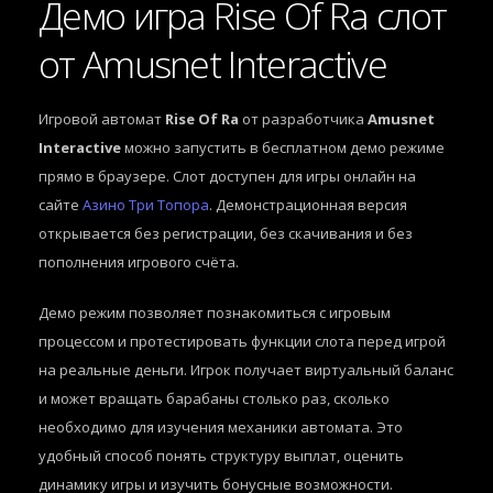
Демо игра Rise Of Ra слот
от Amusnet Interactive
Игровой автомат
Rise Of Ra
от разработчика
Amusnet
Interactive
можно запустить в бесплатном демо режиме
прямо в браузере. Слот доступен для игры онлайн на
сайте
Азино Три Топора
. Демонстрационная версия
открывается без регистрации, без скачивания и без
пополнения игрового счёта.
Демо режим позволяет познакомиться с игровым
процессом и протестировать функции слота перед игрой
на реальные деньги. Игрок получает виртуальный баланс
и может вращать барабаны столько раз, сколько
необходимо для изучения механики автомата. Это
удобный способ понять структуру выплат, оценить
динамику игры и изучить бонусные возможности.