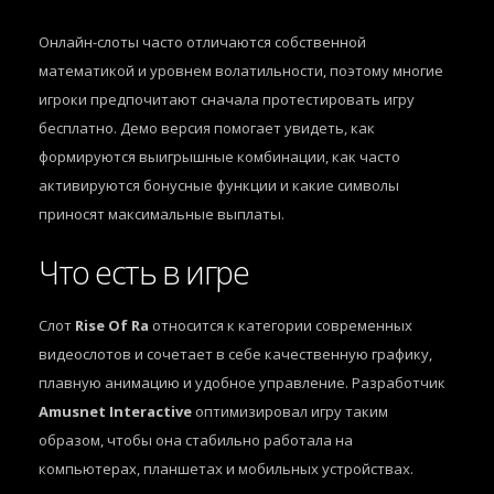
Онлайн-слоты часто отличаются собственной
математикой и уровнем волатильности, поэтому многие
игроки предпочитают сначала протестировать игру
бесплатно. Демо версия помогает увидеть, как
формируются выигрышные комбинации, как часто
активируются бонусные функции и какие символы
приносят максимальные выплаты.
Что есть в игре
Слот
Rise Of Ra
относится к категории современных
видеослотов и сочетает в себе качественную графику,
плавную анимацию и удобное управление. Разработчик
Amusnet Interactive
оптимизировал игру таким
образом, чтобы она стабильно работала на
компьютерах, планшетах и мобильных устройствах.