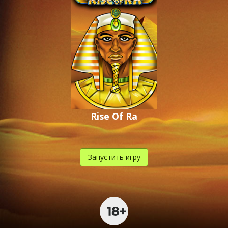
Rise Of Ra
Запустить игру