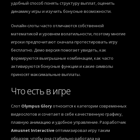
удобный способ понять структуру выплат, оценить
динамику игры и изучить бонусные возможности.
Онлайн-слоты часто отличаются собственной
математикой и уровнем волатильности, поэтому многие
игроки предпочитают сначала протестировать игру
бесплатно. Демо версия помогает увидеть, как
формируются выигрышные комбинации, как часто
активируются бонусные функции и какие символы
приносят максимальные выплаты.
Что есть в игре
Слот
Olympus Glory
относится к категории современных
видеослотов и сочетает в себе качественную графику,
плавную анимацию и удобное управление. Разработчик
Amusnet Interactive
оптимизировал игру таким
образом, чтобы она стабильно работала на