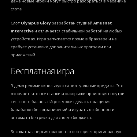
даже новые игроки могут быстро разобраться в механике
слота.
Слот
Olympus Glory
разработан студией
Amusnet
Interactive
и отличается стабильной работой на любых
устройствах. Игра запускается прямо в браузере и не
требует установки дополнительных программ или
приложений.
Бесплатная игра
В демо режиме используются виртуальные кредиты. Это
означает, что все ставки и выигрыши происходят внутри
тестового баланса. Игрок может делать вращения
барабанов без ограничений и изучать особенности
автомата без риска для своего бюджета.
Бесплатная версия полностью повторяет оригинальную