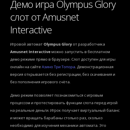
Демо игра Olympus Glory
слот от Amusnet
Interactive
Игровой автомат
Olympus Glory
от разработчика
Amusnet Interactive
можно запустить в бесплатном
демо режиме прямо в браузере. Слот доступен для игры
онлайн на сайте
Азино Три Топора
. Демонстрационная
версия открывается без регистрации, без скачивания и
без пополнения игрового счёта.
Демо режим позволяет познакомиться с игровым
процессом и протестировать функции слота перед игрой
на реальные деньги. Игрок получает виртуальный баланс
и может вращать барабаны столько раз, сколько
необходимо для изучения механики автомата. Это