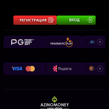
РЕГИСТРАЦИЯ
ВХОД