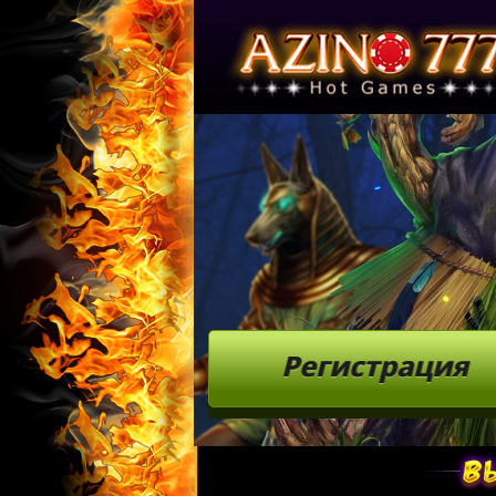
й фонд
32 950 ₽
Регистрация