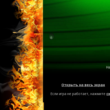
На
Открыть на весь экран
Если игра не работает, нажмите
с