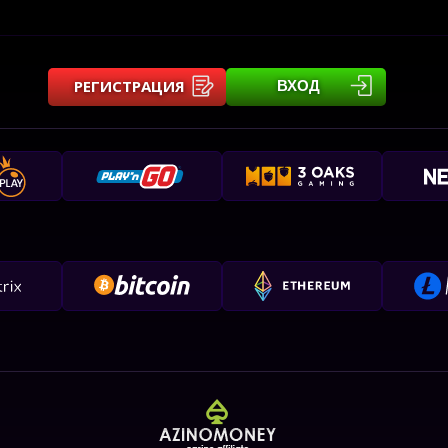
РЕГИСТРАЦИЯ
ВХОД