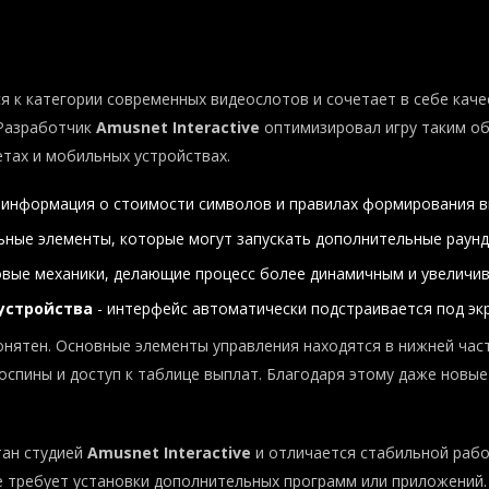
я к категории современных видеослотов и сочетает в себе каче
 Разработчик
Amusnet Interactive
оптимизировал игру таким об
тах и мобильных устройствах.
 информация о стоимости символов и правилах формирования 
ьные элементы, которые могут запускать дополнительные раунд
овые механики, делающие процесс более динамичным и увеличи
устройства
- интерфейс автоматически подстраивается под эк
нятен. Основные элементы управления находятся в нижней част
тоспины и доступ к таблице выплат. Благодаря этому даже новые
ан студией
Amusnet Interactive
и отличается стабильной рабо
не требует установки дополнительных программ или приложений.