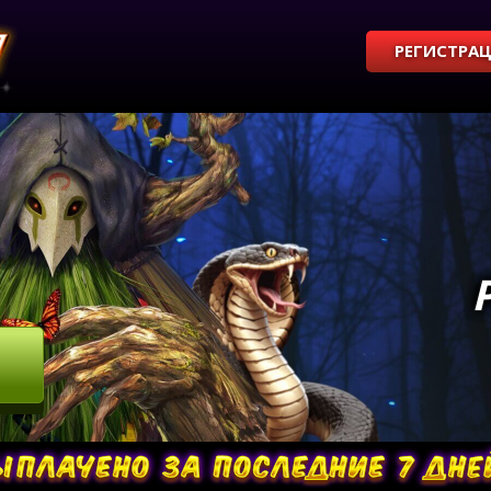
РЕГИСТРА
P