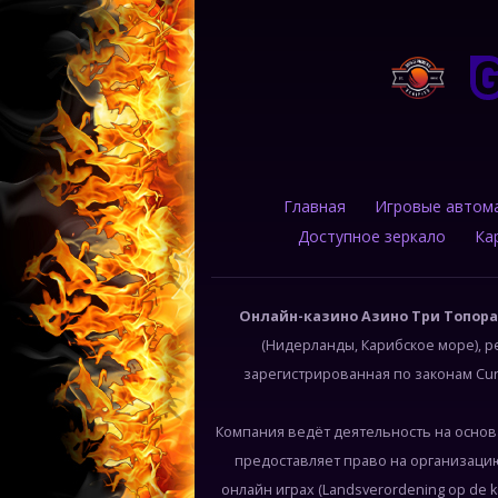
Главная
Игровые автом
Доступное зеркало
Ка
Онлайн-казино Азино Три Топора 
(Нидерланды, Карибское море), р
зарегистрированная по законам Cur
Компания ведёт деятельность на основа
предоставляет право на организаци
онлайн играх (Landsverordening op de 