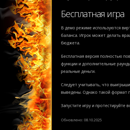
Бесплатная игра
В демо режиме используются вирт
баланса. Игрок может делать вра
бюджета.
Бесплатная версия полностью пов
функции и дополнительные раунд
реальные деньги.
Следует учитывать, что выигрыши
выведены. Однако такой формат п
Запустите игру и протестируйте
Обновлено:
08.10.2025