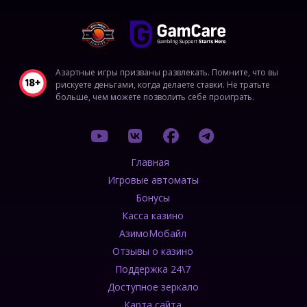
Азартные игры призваны развлекать. Помните, что вы
рискуете деньгами, когда делаете ставки. Не тратьте
больше, чем можете позволить себе проиграть.
Главная
Игровые автоматы
Бонусы
Касса казино
АзимоМобайл
Отзывы о казино
Поддержка 24\7
Доступное зеркало
Карта сайта