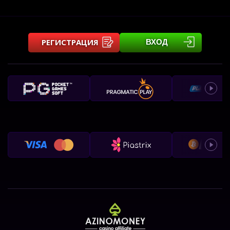
РЕГИСТРАЦИЯ
ВХОД