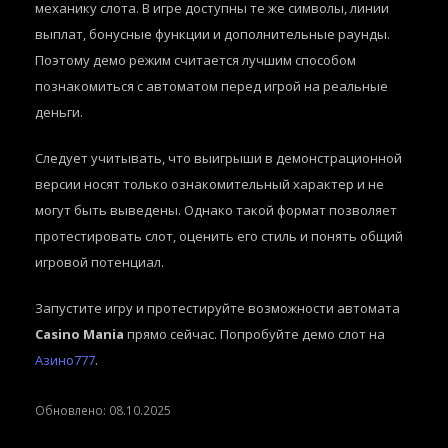
механику слота. В игре доступны те же символы, линии
выплат, бонусные функции и дополнительные раунды.
Поэтому демо режим считается лучшим способом
познакомиться с автоматом перед игрой на реальные
деньги.
Следует учитывать, что выигрыши в демонстрационной
версии носят только ознакомительный характер и не
могут быть выведены. Однако такой формат позволяет
протестировать слот, оценить его стиль и понять общий
игровой потенциал.
Запустите игру и протестируйте возможности автомата
Casino Mania
прямо сейчас. Попробуйте демо слот на
Азино777
.
Обновлено:
08.10.2025