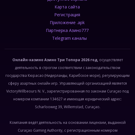
Карта сайта
Регистрация
Приложение .apk
Партнерка Азино777
Telegram каналы
Онлайн-казино Азино Три Топора 2026 год
, осуществляет
деятельность в строгом соответствии с законодательством
государства Кюрасао (Нидерланды, Карибское море), регулирующим
сферу азартных онлайн игр. Управляющей организацией является
VictoryWillbeours N. V., зарегистрированная по законам Curaçao под
номером компании 134627 и имеющая юридический адрес:
Scharlooweg 39, Willemstad, Curaçao.
Компания ведёт деятельность на основании лицензии, выданной
Curaçao Gaming Authority, с регистрационным номером