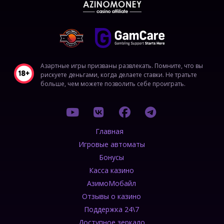
Азартные игры призваны развлекать. Помните, что вы
рискуете деньгами, когда делаете ставки. Не тратьте
больше, чем можете позволить себе проиграть.
Главная
Игровые автоматы
Бонусы
Касса казино
АзимоМобайл
Отзывы о казино
Поддержка 24\7
Доступное зеркало