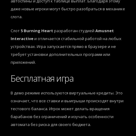
автоспины и доступ к таблице выплат. Благодаря этому
даже новые игроки могут быстро разобраться в механике
слота.
Слот
5 Burning Heart
разработан студией
Amusnet
Interactive
и отличается стабильной работой на любых
устройствах. Игра запускается прямо в браузере и не
требует установки дополнительных программ или
приложений.
Бесплатная игра
В демо режиме используются виртуальные кредиты. Это
означает, что все ставки и выигрыши происходят внутри
тестового баланса. Игрок может делать вращения
барабанов без ограничений и изучать особенности
автомата без риска для своего бюджета.