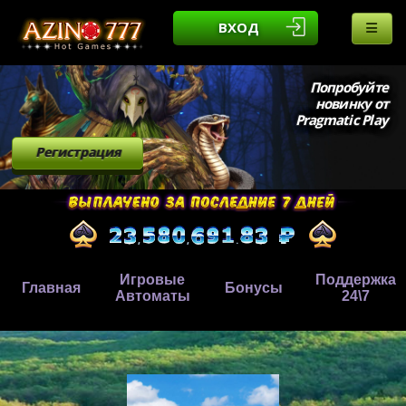
ВХОД
Попробуйте
новинку от
Pragmatic Play
Регистрация
Игровые
Поддержка
Главная
Бонусы
Автоматы
24\7
,
,
.