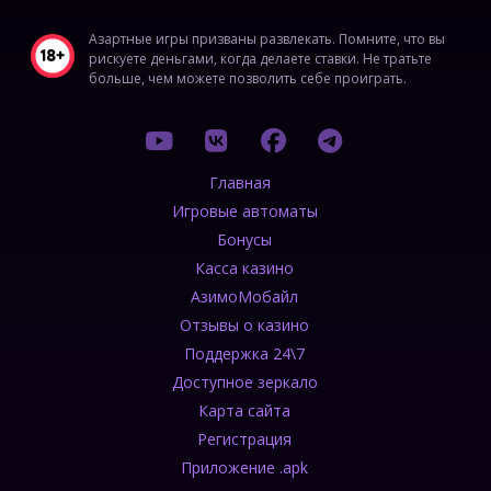
Азартные игры призваны развлекать. Помните, что вы
рискуете деньгами, когда делаете ставки. Не тратьте
больше, чем можете позволить себе проиграть.
Главная
Игровые автоматы
Бонусы
Касса казино
АзимоМобайл
Отзывы о казино
Поддержка 24\7
Доступное зеркало
Карта сайта
Регистрация
Приложение .apk