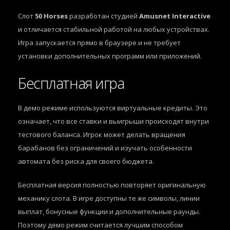
Слот
50 Horses
разработан студией
Amusnet Interactive
и отличается стабильной работой на любых устройствах.
Игра запускается прямо в браузере и не требует
установки дополнительных программ или приложений.
Бесплатная игра
В демо режиме используются виртуальные кредиты. Это
означает, что все ставки и выигрыши происходят внутри
тестового баланса. Игрок может делать вращения
барабанов без ограничений и изучать особенности
автомата без риска для своего бюджета.
Бесплатная версия полностью повторяет оригинальную
механику слота. В игре доступны те же символы, линии
выплат, бонусные функции и дополнительные раунды.
Поэтому демо режим считается лучшим способом