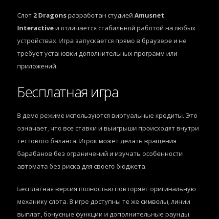
Слот
2 Dragons
разработан студией
Amusnet
Interactive
и отличается стабильной работой на любых
устройствах. Игра запускается прямо в браузере и не
требует установки дополнительных программ или
приложений.
Бесплатная игра
В демо режиме используются виртуальные кредиты. Это
означает, что все ставки и выигрыши происходят внутри
тестового баланса. Игрок может делать вращения
барабанов без ограничений и изучать особенности
автомата без риска для своего бюджета.
Бесплатная версия полностью повторяет оригинальную
механику слота. В игре доступны те же символы, линии
выплат, бонусные функции и дополнительные раунды.