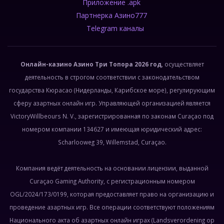
Приложение .apk
Партнерка Азино777
Telegram каналы
Онлайн-казино Азино Три Топора 2026 год
, осуществляет
деятельность в строгом соответствии с законодательством
государства Кюрасао (Нидерланды, Карибское море), регулирующим
сферу азартных онлайн игр. Управляющей организацией является
VictoryWillbeours N. V., зарегистрированная по законам Curaçao под
номером компании 134627 и имеющая юридический адрес:
Scharlooweg 39, Willemstad, Curaçao.
Компания ведёт деятельность на основании лицензии, выданной
Curaçao Gaming Authority, с регистрационным номером
OGL/2024/173/0199, которая предоставляет право на организацию и
проведение азартных игр. Все операции соответствуют положениям
Национального акта об азартных онлайн играх (Landsverordening op