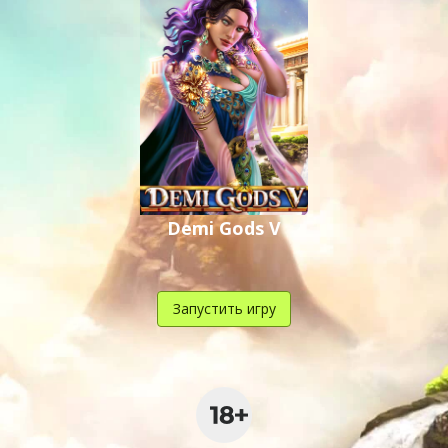
Demi Gods V
Запустить игру