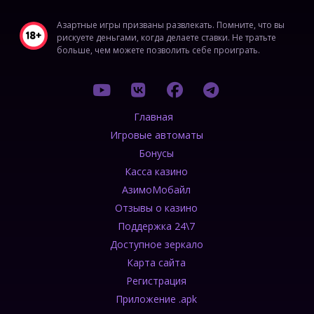
Азартные игры призваны развлекать. Помните, что вы
рискуете деньгами, когда делаете ставки. Не тратьте
больше, чем можете позволить себе проиграть.
Главная
Игровые автоматы
Бонусы
Касса казино
АзимоМобайл
Отзывы о казино
Поддержка 24\7
Доступное зеркало
Карта сайта
Регистрация
Приложение .apk