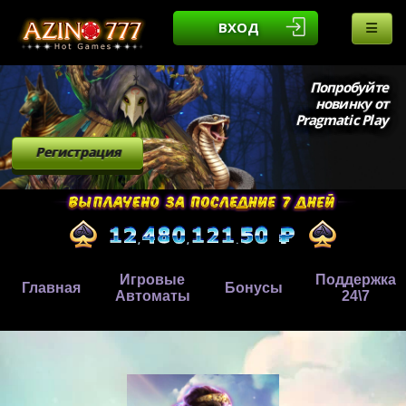
ВХОД
Попробуйте
новинку от
Pragmatic Play
Регистрация
Игровые
Поддержка
Главная
Бонусы
Автоматы
24\7
,
,
.