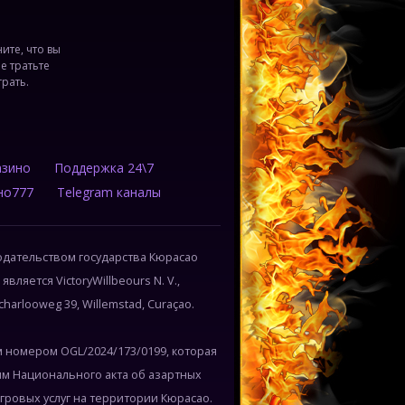
ите, что вы
Не тратьте
рать.
азино
Поддержка 24\7
но777
Telegram каналы
нодательством государства Кюрасао
яется VictoryWillbeours N. V.,
rlooweg 39, Willemstad, Curaçao.
м номером OGL/2024/173/0199, которая
м Национального акта об азартных
игровых услуг на территории Кюрасао.