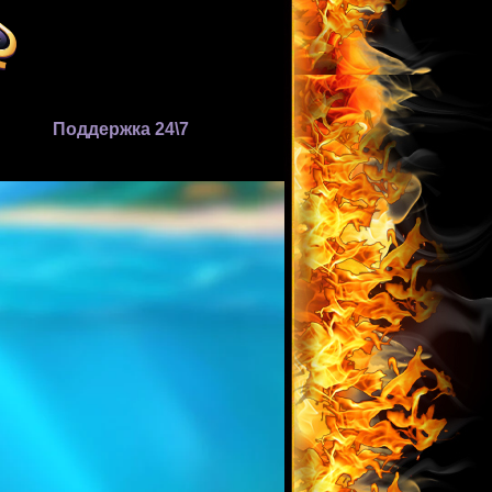
Поддержка 24\7