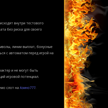
оисходят внутри тестового
ата без риска для своего
мволы, линии выплат, бонусные
ся с автоматом перед игрой на
актер и не могут быть
щий игровой потенциал.
емо слот на
Азино777
.