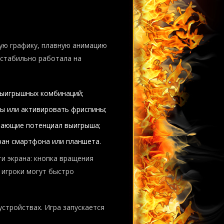
ную графику, плавную анимацию
 стабильно работала на
выигрышных комбинаций;
ы или активировать фриспины;
вающие потенциал выигрыша;
ран смартфона или планшета.
и экрана: кнопка вращения
 игроки могут быстро
стройствах. Игра запускается