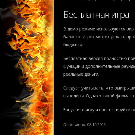
Бесплатная игра
В демо режиме используются вирт
баланса. Игрок может делать вра
бюджета.
Бесплатная версия полностью пов
функции и дополнительные раунд
реальные деньги.
Следует учитывать, что выигрыши
выведены. Однако такой формат п
Запустите игру и протестируйте
Обновлено:
08.10.2025