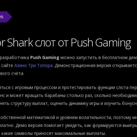
rk
r Shark слот от Push Gaming
разработчика
Push Gaming
можно запустить в бесплатном дем
а сайте
Азино Три Топора
. Демонстрационная версия открываетс
вого счёта.
ься с игровым процессом и протестировать функции слота пере
нс и может вращать барабаны столько раз, сколько необходимо
нять структуру выплат, оценить динамику игры и изучить бонус
собственной математикой и уровнем волатильности, поэтому м
платно. Демо версия помогает увидеть, как формируются выигр
и какие символы приносят максимальные выплаты.