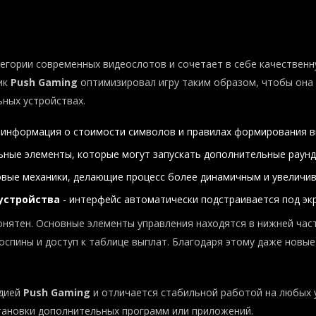
тегории современных видеослотов и сочетает в себе качествен
ик
Push Gaming
оптимизировал игру таким образом, чтобы она
ных устройствах.
 информация о стоимости символов и правилах формирования 
ьные элементы, которые могут запускать дополнительные раунд
овые механики, делающие процесс более динамичным и увеличи
устройства
- интерфейс автоматически подстраивается под эк
нятен. Основные элементы управления находятся в нижней част
тоспины и доступ к таблице выплат. Благодаря этому даже новые
удией
Push Gaming
и отличается стабильной работой на любых у
становки дополнительных программ или приложений.