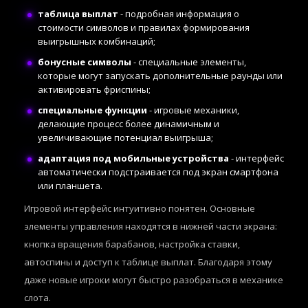
таблица выплат
- подробная информация о
стоимости символов и правилах формирования
выигрышных комбинаций;
бонусные символы
- специальные элементы,
которые могут запускать дополнительные раунды или
активировать фриспины;
специальные функции
- игровые механики,
делающие процесс более динамичным и
увеличивающие потенциал выигрыша;
адаптация под мобильные устройства
- интерфейс
автоматически подстраивается под экран смартфона
или планшета.
Игровой интерфейс интуитивно понятен. Основные
элементы управления находятся в нижней части экрана:
кнопка вращения барабанов, настройка ставки,
автоспины и доступ к таблице выплат. Благодаря этому
даже новые игроки могут быстро разобраться в механике
слота.