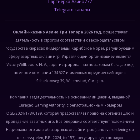
Партнерка Азино777
Telegram каналы
Онлайн-казино Азино Три Топора 2026 год
, осуществляет
деятельность в строгом соответствии с законодательством
государства Кюрасао (Нидерланды, Карибское море), регулирующим
сферу азартных онлайн игр. Управляющей организацией является
VictoryWillbeours N. V., зарегистрированная по законам Curaçao под
номером компании 134627 и имеющая юридический адрес:
Scharlooweg 39, Willemstad, Curaçao.
Компания ведёт деятельность на основании лицензии, выданной
Curaçao Gaming Authority, с регистрационным номером
OGL/2024/173/0199, которая предоставляет право на организацию и
проведение азартных игр. Все операции соответствуют положениям
Национального акта об азартных онлайн играх (Landsverordening op
de kansspelen, P.B. 2024, № 157), регулирующего порядок