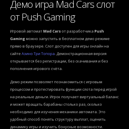
Демо игра Mad Cars слот
от Push Gaming
Игровой автомат
Mad Cars
от разработчика
Push
Gaming
можно запустить в бесплатном демо режиме
прямо в браузере. Слот доступен для игры онлайн на
сайте
Азино Три Топора
. Демонстрационная версия
открывается без регистрации, без скачивания и без
пополнения игрового счёта.
Демо режим позволяет познакомиться с игровым
процессом и протестировать функции слота перед игрой
на реальные деньги. Игрок получает виртуальный баланс
и может вращать барабаны столько раз, сколько
необходимо для изучения механики автомата. Это
удобный способ понять структуру выплат, оценить
динамику игры и изучить бонусные возможности.