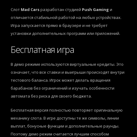
Слот
Mad Cars
разработан студией
Push Gaming
и
отличается стабильной работой на любых устройствах.
Игра запускается прямо в браузере и не требует
установки дополнительных программ или приложений.
Бесплатная игра
В демо режиме используются виртуальные кредиты. Это
означает, что все ставки и выигрыши происходят внутри
тестового баланса. Игрок может делать вращения
барабанов без ограничений и изучать особенности
автомата без риска для своего бюджета.
Бесплатная версия полностью повторяет оригинальную
механику слота. В игре доступны те же символы, линии
выплат, бонусные функции и дополнительные раунды.
Поэтому демо режим считается лучшим способом